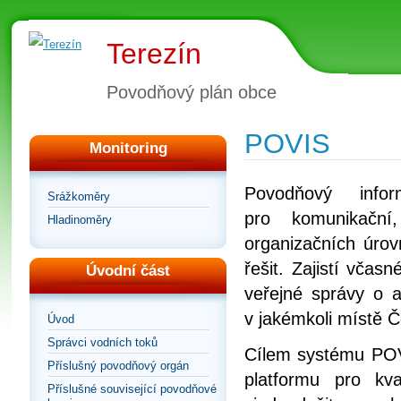
Terezín
Povodňový plán obce
POVIS
Monitoring
Povodňový info
Srážkoměry
pro komunikační
Hladinoměry
organizačních úrov
řešit. Zajistí vča
Úvodní část
veřejné správy o a
v jakémkoli místě Č
Úvod
Správci vodních toků
Cílem systému POVI
Příslušný povodňový orgán
platformu pro kv
Příslušné související povodňové