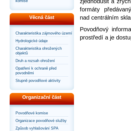
zjednodušit a zrych
komise
formáty předávan
nad centrálním skla
Věcná část
Povodňový informa
Charakteristika zájmového území
prostředí a je dos
Hydrologické údaje
Charakteristika ohrožených
objektů
Druh a rozsah ohrožení
Opatření k ochraně před
povodněmi
Stupně povodňové aktivity
Organizační část
Povodňové komise
Organizace povodňové služby
Způsob vyhlašování SPA