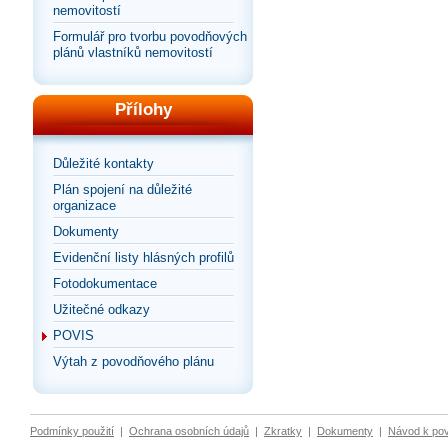
nemovitostí
Formulář pro tvorbu povodňových
plánů vlastníků nemovitostí
Přílohy
Důležité kontakty
Plán spojení na důležité
organizace
Dokumenty
Evidenční listy hlásných profilů
Fotodokumentace
Užitečné odkazy
POVIS
Výtah z povodňového plánu
Podmínky použití
|
Ochrana osobních údajů
|
Zkratky
|
Dokumenty
|
Návod k po