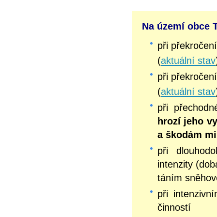
Na území obce Te
při překročen
(
aktuální stav
při překročen
(
aktuální stav
při přechod
hrozí jeho v
a škodám mi
při dlouhodo
intenzity (do
táním sněhov
při intenziv
činností