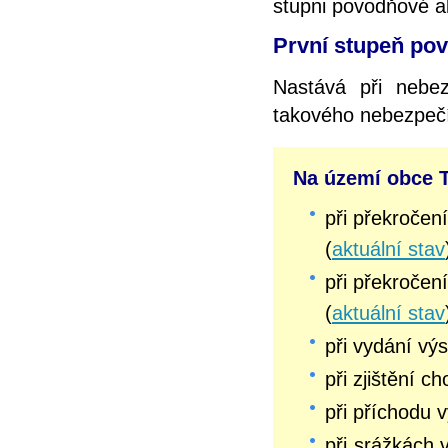
stupni povodňové ak
První stupeň pov
Nastává při nebez
takového nebezpeč
Na území obce T
při překročen
(
aktuální stav
při překročen
(
aktuální stav
při vydání v
při zjištění c
při příchodu 
při srážkách 