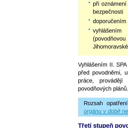
při oznámení 
bezpečnosti
doporučením 
vyhlášením
(povodňovo
Jihomoravské
Vyhlášením II. SPA 
před povodněmi, u
práce, prováděj
povodňových plánů
Rozsah opatření
orgánu v době ne
Třetí stupeň povo