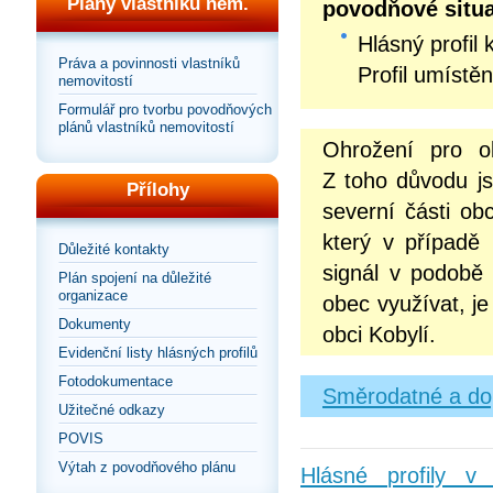
Plány vlastníků nem.
povodňové situa
Hlásný profil 
Práva a povinnosti vlastníků
Profil umístěn
nemovitostí
Formulář pro tvorbu povodňových
plánů vlastníků nemovitostí
Ohrožení pro ob
Z toho důvodu js
Přílohy
severní části ob
který v případě 
Důležité kontakty
signál v podobě
Plán spojení na důležité
organizace
obec využívat, j
Dokumenty
obci Kobylí.
Evidenční listy hlásných profilů
Fotodokumentace
Směrodatné a dop
Užitečné odkazy
POVIS
Výtah z povodňového plánu
Hlásné profily 