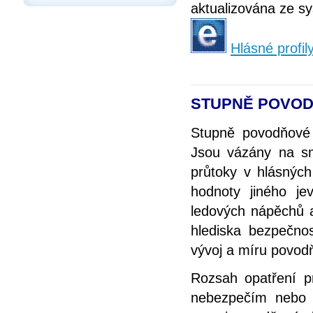
aktualizována ze sy
Hlásné profil
STUPNĚ POVOD
Stupně povodňové 
Jsou vázány na smě
průtoky v hlásných
hodnoty jiného je
ledových nápěchů a
hlediska bezpečnos
vývoj a míru povod
Rozsah opatření p
nebezpečím nebo v