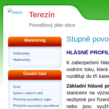
Terezín
Povodňový plán obce
Stupně povod
Monitoring
HLÁSNÉ PROFI
Srážkoměry
Hladinoměry
K zabezpečení hlásn
vodním toku, která
Úvodní část
rozdělují do tří kate
Základní hlásné pro
Úvod
stanicemi na význa
Správci vodních toků
nezbytné pro řízen
Příslušný povodňový orgán
nebo jsou využí
Příslušné související povodňové