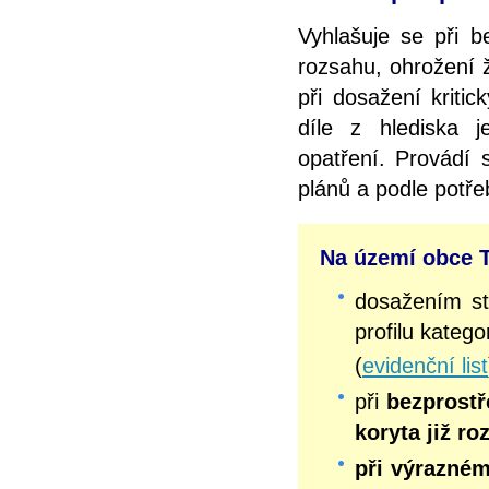
Vyhlašuje se při b
rozsahu, ohrožení 
při dosažení kriti
díle z hlediska 
opatření. Provádí
plánů a podle potř
Na území obce Te
dosažením s
profilu katego
(
evidenční list
při
bezprostř
koryta již r
při výrazném