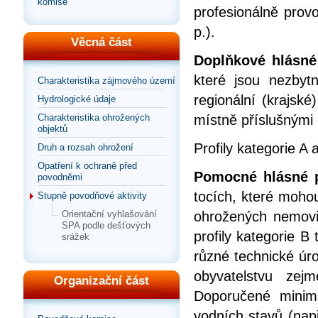
komise
profesionálně pro
p.).
Věcná část
Doplňkové hlásné 
které jsou nezbyt
Charakteristika zájmového území
regionální (krajsk
Hydrologické údaje
místně příslušnými
Charakteristika ohrožených
objektů
Profily kategorie A 
Druh a rozsah ohrožení
Opatření k ochraně před
Pomocné hlásné pr
povodněmi
tocích, které mohou
Stupně povodňové aktivity
ohrožených nemovit
Orientační vyhlašování
SPA podle dešťových
profily kategorie B
srážek
různé technické úr
obyvatelstvu zej
Organizační část
Doporučené minim
vodních stavů (např