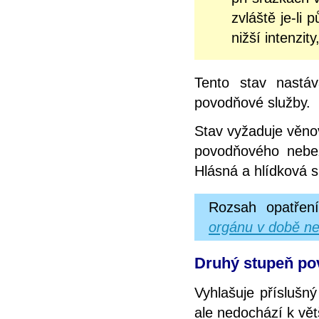
zvláště je-li
nižší intenzit
Tento stav nastá
povodňové služby.
Stav vyžaduje věno
povodňového nebez
Hlásná a hlídková s
Rozsah opatřen
orgánu v době ne
Druhý stupeň pov
Vyhlašuje příslušn
ale nedochází k vě