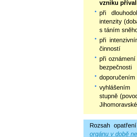
vzniku příva
při dlouhodo
intenzity (do
s táním sněh
při intenziv
činností
při oznámení 
bezpečnosti
doporučením 
vyhlášení
stupně (povo
Jihomoravské
Rozsah opatření
orgánu v době ne