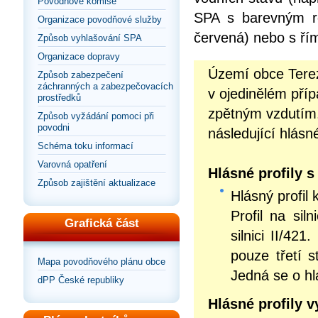
Povodňové komise
SPA s barevným roz
Organizace povodňové služby
červená) nebo s řím
Způsob vyhlašování SPA
Organizace dopravy
Území obce Terez
Způsob zabezpečení
záchranných a zabezpečovacích
v ojedinělém pří
prostředků
zpětným vzdutím.
Způsob vyžádání pomoci při
povodni
následující hlásné
Schéma toku informací
Varovná opatření
Hlásné profily 
Způsob zajištění aktualizace
Hlásný profil 
Profil na si
Grafická část
silnici II/42
pouze třetí 
Mapa povodňového plánu obce
Jedná se o hl
dPP České republiky
Hlásné profily v