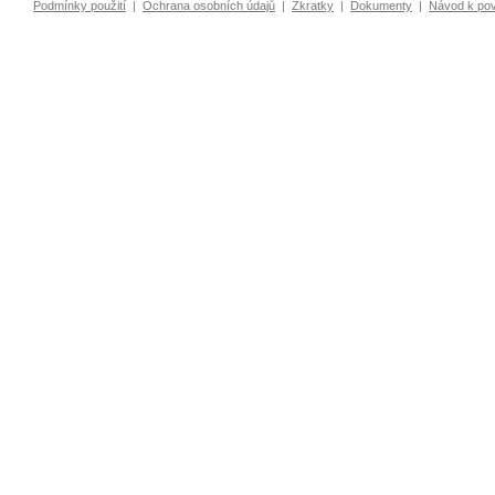
Podmínky použití
|
Ochrana osobních údajů
|
Zkratky
|
Dokumenty
|
Návod k po