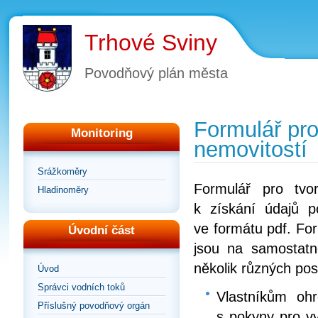
Trhové Sviny
Povodňový plán města
Formulář pro
Monitoring
nemovitostí
Srážkoměry
Formulář pro tvo
Hladinoměry
k získání údajů 
ve formátu pdf. For
Úvodní část
jsou na samostatn
několik různých pos
Úvod
Správci vodních toků
Vlastníkům ohr
Příslušný povodňový orgán
s pokyny pro vy