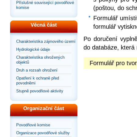
Příslušné související povodňové
(poštou, do sch
komise
Formulář umísti
Věcná část
formulář vytiskn
Po doručení vyplně
Charakteristika zájmového území
do databáze, která 
Hydrologické údaje
Charakteristika ohrožených
Formulář pro tv
objektů
Druh a rozsah ohrožení
Opatření k ochraně před
povodněmi
Stupně povodňové aktivity
Organizační část
Povodňové komise
Organizace povodňové služby