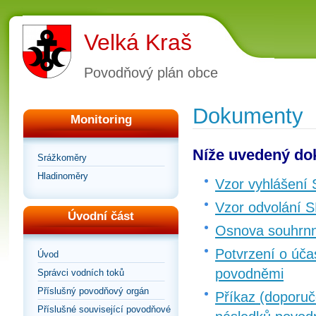
Velká Kraš
Povodňový plán obce
Dokumenty
Monitoring
Níže uvedený dok
Srážkoměry
Hladinoměry
Vzor vyhlášení
Vzor odvolání 
Úvodní část
Osnova souhrnn
Potvrzení o úča
Úvod
povodněmi
Správci vodních toků
Příslušný povodňový orgán
Příkaz (doporuč
Příslušné související povodňové