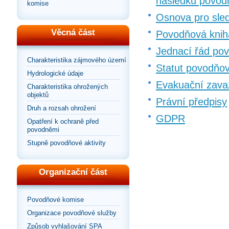
následků povod
komise
Osnova pro sled
Věcná část
Povodňová kniha
Jednací řád po
Charakteristika zájmového území
Statut povodňo
Hydrologické údaje
Evakuační zava
Charakteristika ohrožených
objektů
Právní předpisy
Druh a rozsah ohrožení
GDPR
Opatření k ochraně před
povodněmi
Stupně povodňové aktivity
Organizační část
Povodňové komise
Organizace povodňové služby
Způsob vyhlašování SPA