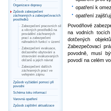
Organizace dopravy
opatření k omez
Způsob zabezpečení
opatření zajišťu
záchranných a zabezpečovacích
prostředků
Povodňové zabezpeč
Zabezpečení pracovních sil
a věcných prostředků na
na vodních tocích
provádění záchranných
prací a zabezpečení
dotčených objekt
náhradních funkcí v území
Zabezpečovací prá
Zabezpečení evakuace,
dočasného ubytování a
povodně, musí bý
stravování evakuovaných
povodí na celém vo
občanů a jejich návrat
Zabezpečení dalších
záchranných prací ve
veřejném zájmu
Způsob vyžádání pomoci při
povodni
Schéma toku informací
Varovná opatření
Způsob zajištění aktualizace