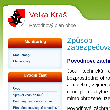
Velká Kraš
Povodňový plán obce
Způsob z
Monitoring
zabezpečova
Srážkoměry
Povodňové zách
Hladinoměry
Jsou technická 
Úvodní část
bezprostředně ohro
a majetku, zejména
Úvod
o ně po nezbytně 
Správci vodních toků
mimo ohrožené úze
Příslušný povodňový orgán
Povodňové záchrann
Příslušné související povodňové