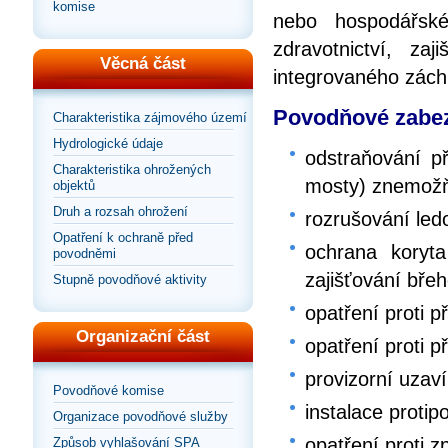
komise
nebo hospodářské
zdravotnictví, za
Věcná část
integrovaného zác
Povodňové zabez
Charakteristika zájmového území
Hydrologické údaje
odstraňování př
Charakteristika ohrožených
mosty) znemožňu
objektů
Druh a rozsah ohrožení
rozrušování le
Opatření k ochraně před
ochrana koryt
povodněmi
zajišťování bře
Stupně povodňové aktivity
opatření proti p
Organizační část
opatření proti p
provizorní uzaví
Povodňové komise
instalace proti
Organizace povodňové služby
opatření proti 
Způsob vyhlašování SPA