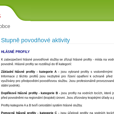
š
obce
Stupně povodňové aktivity
HLÁSNÉ PROFILY
K zabezpečení hlásné povodňové služby se zřizují hlásné profily - místa na vodn
povodně. Hlásné profily se rozdělují do tří kategorií:
Základní hlásné profily - kategorie A -
jsou vybrané profily s vodoměrnými 
Informace z těchto profilů jsou nezbytné pro řízení opatření k ochraně pře
využívány pro předpovědní povodňovou službu. Jsou profesionálně provozovan
státní podnik).
Doplňkové hlásné profily - kategorie B -
jsou profily na vodních tocích, které 
před povodněmi na regionální (krajské) úrovni. Jsou zřizovány krajskými úřady a
Profily kategorie A a B tvoří celostátní systém hlásné služby.
Pomocné hlásné profily - kategorie C -
jsou účelové profily na vodních tocíc