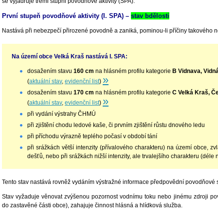
se vyjadřuje třemi stupni povodňové aktivity (SPA).
První stupeň povodňové aktivity (I. SPA) –
stav bdělosti
Nastává při nebezpečí přirozené povodně a zaniká, pominou-li příčiny takového 
Na území obce Velká Kraš nastává I. SPA:
dosažením stavu
160 cm
na hlásném profilu kategorie
B Vidnava, Vidn
»
(
aktuální stav
,
evidenční list
)
dosažením stavu
170 cm
na hlásném profilu kategorie
C Velká Kraš, Č
»
(
aktuální stav
,
evidenční list
)
při vydání výstrahy ČHMÚ
při zjištění chodu ledové kaše, či prvním zjištění růstu dnového ledu
při příchodu výrazně teplého počasí v období tání
při srážkách větší intenzity (přívalového charakteru) na území obce, z
dešťů, nebo při srážkách nižší intenzity, ale trvalejšího charakteru (déle 
Tento stav nastává rovněž vydáním výstražné informace předpovědní povodňové s
Stav vyžaduje věnovat zvýšenou pozornost vodnímu toku nebo jinému zdroji po
do zastavěné části obce), zahajuje činnost hlásná a hlídková služba.