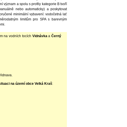
ní význam a spolu s profily kategorie B tvoří
(manuálně nebo automaticky) a poskytovat
oručené minimální vybavení: vodočetná lať
 směrodatným limitům pro SPA s barevným
emi.
ím na vodních tocích
Vidnávka
a
Černý
Vidnava.
 situaci na území obce Velká Kraš
: