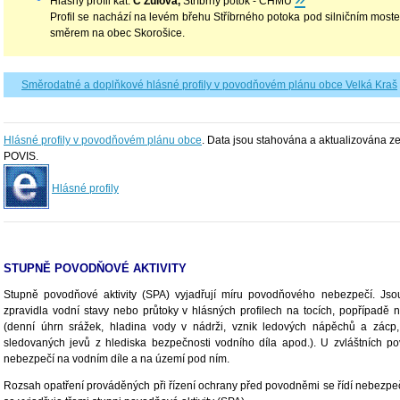
Hlásný profil
kat.
C Žulová,
Stříbrný potok - ČHMÚ
Profil se nachází na levém břehu Stříbrného potoka pod silničním mos
směrem na obec Skorošice.
Směrodatné a doplňkové hlásné profily v povodňovém plánu obce Velká Kraš
Hlásné profily v povodňovém plánu obce
. Data jsou stahována a aktualizována ze 
POVIS.
Hlásné profily
STUPNĚ POVODŇOVÉ AKTIVITY
Stupně povodňové aktivity (SPA) vyjadřují míru povodňového nebezpečí. Jsou
zpravidla vodní stavy nebo průtoky v hlásných profilech na tocích, popřípadě 
(denní úhrn srážek, hladina vody v nádrži, vznik ledových nápěchů a zácp,
sledovaných jevů z hlediska bezpečnosti vodního díla apod.). U zvláštních p
nebezpečí na vodním díle a na území pod ním.
Rozsah opatření prováděných při řízení ochrany před povodněmi se řídí nebezpe