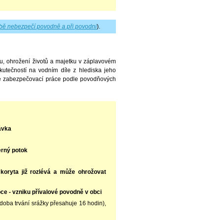
bě nebezpečí povodně a při povodni
).
u, ohrožení životů a majetku v záplavovém
kutečností na vodním díle z hlediska jeho
é zabezpečovací práce podle povodňových
ávka
erný potok
koryta již rozlévá a může ohrožovat
ce - vzniku přívalové povodně v obci
(doba trvání srážky přesahuje 16 hodin),