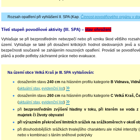
Rozsah opatření při vyhlášení II. SPA (Kap.
Činnost povodňového orgánu v do
Třetí stupeň povodňové aktivity (III. SPA) –
stav ohrožení
Vyhlašuje se při bezprostředním nebezpečí nebo při vzniku škod většího rozsah
území. Vyhlašuje se také při dosažení kritických hodnot sledovaných jevů a s
bezpečnosti současně se zahájením nouzových opatření. Provádí se povodňov
plánů a podle potřeby záchranné práce nebo evakuace.
Na území obce Velká Kraš je III. SPA vyhlašován:
dosažením stavu
240 cm
na hlásném profilu kategorie
B Vidnava, Vidn
»
(
aktuální stav
,
evidenční list
)
dosažením stavu
260 cm
na hlásném profilu kategorie
C Velká Kraš, Č
»
(
aktuální stav
,
evidenční list
)
při
bezprostředním zvýšení hladiny v toku, při kterém se voda z 
majetek či životy obyvatel
při výrazném překročení limitních srážek na srážkoměrech v okolí ob
při dlouhodobějších srážkách trvalejšího charakteru ale nízké intenzity 
nebo v kombinaci s táním sněhové pokrývky