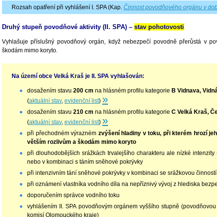
Rozsah opatření při vyhlášení I. SPA (Kap.
Činnost povodňového orgánu v dob
Druhý stupeň povodňové aktivity (II. SPA) –
stav pohotovosti
Vyhlašuje příslušný povodňový orgán, když nebezpečí povodně přerůstá v po
škodám mimo koryto.
Na území obce Velká Kraš je II. SPA vyhlašován:
dosažením stavu
200 cm
na hlásném profilu kategorie
B Vidnava, Vidn
»
(
aktuální stav
,
evidenční list
)
dosažením stavu
210 cm
na hlásném profilu kategorie
C Velká Kraš, Č
»
(
aktuální stav
,
evidenční list
)
při přechodném výrazném
zvýšení hladiny v toku, při kterém hrozí jeh
větším rozlivům a škodám mimo koryto
při dlouhodobějších srážkách trvalejšího charakteru ale nízké intenzity
nebo v kombinaci s táním sněhové pokrývky
při intenzivním tání sněhové pokrývky v kombinaci se srážkovou činnost
při oznámení vlastníka vodního díla na nepříznivý vývoj z hlediska bezp
doporučením správce vodního toku
vyhlášením II. SPA povodňovým orgánem vyššího stupně (povodňovo
komisí Olomouckého kraje)