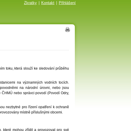
Zkratky
|
Kontakt
|
Přihlášení
ím toku, která slouží ke sledování průběhu
stanicemi na významných vodních tocích.
d povodněmi na národní úrovni, nebo jsou
é ČHMÚ nebo správci povodí (Povodí Odry,
jsou nezbytné pro řízení opatření k ochraně
 provozovány místně příslušnými obcemi.
h, které mohou zřídit a provozovat pro své