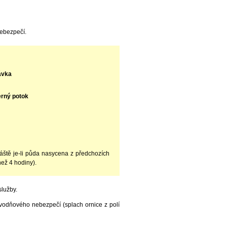
nebezpečí.
ávka
erný potok
vláště je-li půda nasycena z předchozích
než 4 hodiny).
lužby.
vodňového nebezpečí (splach ornice z polí