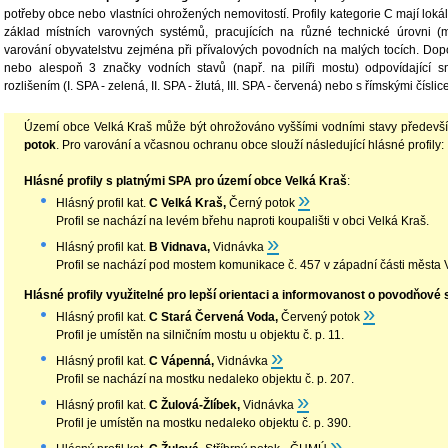
potřeby obce nebo vlastníci ohrožených nemovitostí. Profily kategorie C mají lokál
základ místních varovných systémů, pracujících na různé technické úrovni 
varování obyvatelstvu zejména při přívalových povodních na malých tocích. Dop
nebo alespoň 3 značky vodních stavů (např. na pilíři mostu) odpovídající
rozlišením (I. SPA - zelená, II. SPA - žlutá, III. SPA - červená) nebo s římskými číslic
Území obce Velká Kraš může být ohrožováno vyššími vodními stavy předevš
potok
. Pro varování a včasnou ochranu obce slouží následující hlásné profily:
Hlásné profily s platnými SPA pro území obce Velká Kraš
:
»
Hlásný profil
kat.
C Velká Kraš,
Černý potok
Profil se nachází na levém břehu naproti koupališti v obci Velká Kraš.
»
Hlásný profil kat.
B Vidnava,
Vidnávka
Profil se nachází pod mostem komunikace č. 457 v západní části města 
Hlásné profily využitelné pro lepší orientaci a informovanost o povodňové
»
Hlásný profil
kat.
C Stará Červená Voda,
Červený potok
Profil je umístěn na silničním mostu u objektu č. p. 11.
»
Hlásný profil
kat.
C Vápenná,
Vidnávka
Profil se nachází na mostku nedaleko objektu č. p. 207.
»
Hlásný profil
kat.
C Žulová-Žlíbek,
Vidnávka
Profil je umístěn na mostku nedaleko objektu č. p. 390.
»