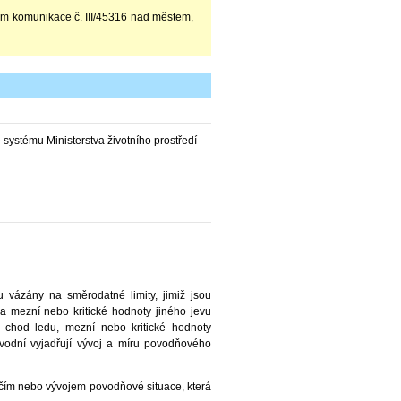
tem komunikace č. III/45316 nad městem,
systému Ministerstva životního prostředí -
 vázány na směrodatné limity, jimiž jsou
na mezní nebo kritické hodnoty jiného jevu
 chod ledu, mezní nebo kritické hodnoty
ovodní vyjadřují vývoj a míru povodňového
čím nebo vývojem povodňové situace, která