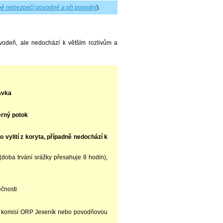
ě nebezpečí povodně a při povodni
).
vodeň, ale nedochází k větším rozlivům a
ávka
erný potok
o vylití z koryta, případně nedochází k
 (doba trvání srážky přesahuje 8 hodin),
í
ečnosti
u komisí ORP Jeseník nebo povodňovou