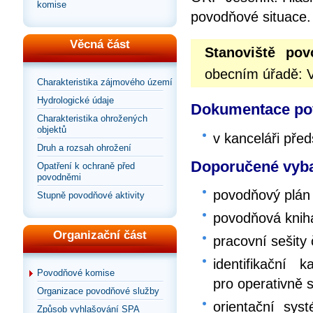
komise
povodňové situace.
Věcná část
Stanoviště po
obecním úřadě: V
Charakteristika zájmového území
Hydrologické údaje
Dokumentace pov
Charakteristika ohrožených
objektů
v kanceláři př
Druh a rozsah ohrožení
Doporučené vyba
Opatření k ochraně před
povodněmi
povodňový plán
Stupně povodňové aktivity
povodňová knih
Organizační část
pracovní sešity
identifikační
Povodňové komise
pro operativně 
Organizace povodňové služby
orientační sy
Způsob vyhlašování SPA