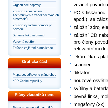
vozidel povodň
Organizace dopravy
Způsob zabezpečení
PC s tiskárnou,
záchranných a zabezpečovacích
apod.), se zálo
prostředků
Způsob vyžádání pomoci při
záložní zdroj el
povodni
záložní CD nebo
Schéma toku informací
pro členy povo
Varovná opatření
Způsob zajištění aktualizace
relevantními d
lékárnička s pla
Grafická část
scanner
diktafon
Mapa povodňového plánu obce
nouzové osvětle
dPP České republiky
svítilny a bate
Plány vlastníků nem.
pevná linka, mob
megafony (2x)
Práva a povinnosti vlastníků