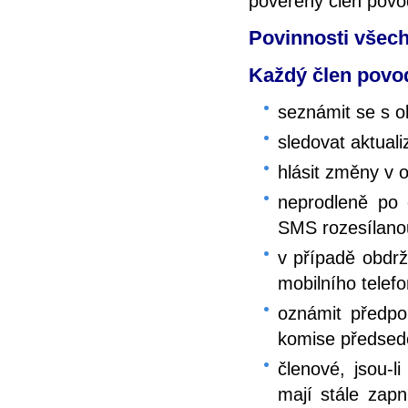
pověřený člen pov
Povinnosti všec
Každý člen povo
seznámit se s 
sledovat aktual
hlásit změny v 
neprodleně po 
SMS rozesílano
v případě obdrže
mobilního telef
oznámit předpo
komise předsed
členové, jsou-
mají stále zapn