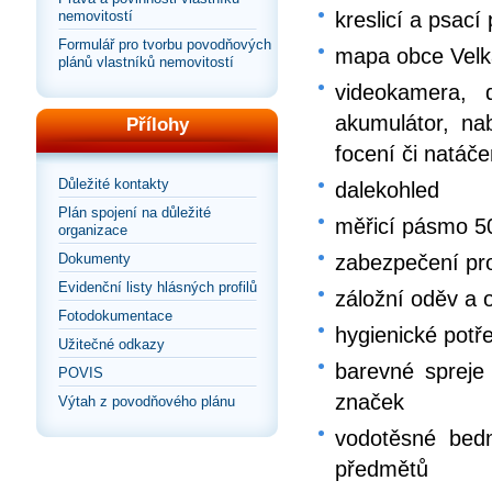
nemovitostí
kreslicí a psací
Formulář pro tvorbu povodňových
mapa obce Velká
plánů vlastníků nemovitostí
videokamera, d
akumulátor, nab
Přílohy
focení či natáče
Důležité kontakty
dalekohled
Plán spojení na důležité
měřicí pásmo 5
organizace
Dokumenty
zabezpečení pro
Evidenční listy hlásných profilů
záložní oděv a o
Fotodokumentace
hygienické potř
Užitečné odkazy
barevné spreje 
POVIS
značek
Výtah z povodňového plánu
vodotěsné bedn
předmětů