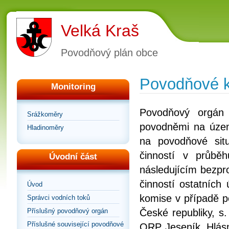
Velká Kraš
Povodňový plán obce
Povodňové 
Monitoring
Povodňový orgán 
Srážkoměry
povodněmi na územ
Hladinoměry
na povodňové situ
činností v průb
Úvodní část
následujícím bezpro
činností ostatních
Úvod
komise v případě p
Správci vodních toků
Příslušný povodňový orgán
České republiky, s
Příslušné související povodňové
ORP Jeseník. Hlásn