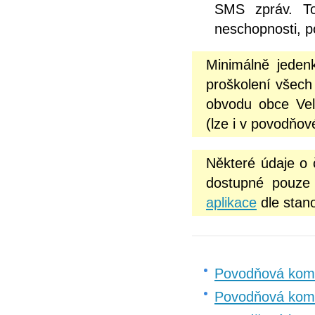
SMS zpráv. To
neschopnosti, p
Minimálně jeden
proškolení všech
obvodu obce Vel
(lze i v povodňov
Některé údaje o
dostupné pouze 
aplikace
dle stan
Povodňová komi
Povodňová kom