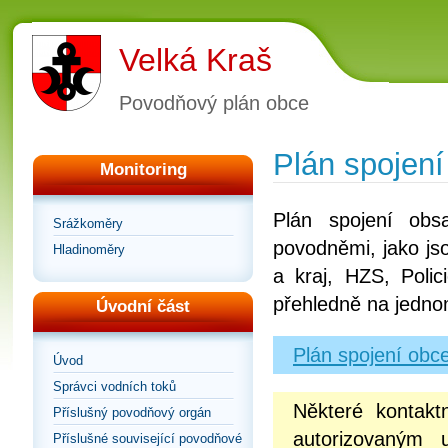
Velká Kraš
Povodňový plán obce
Plán spojení
Monitoring
Plán spojení obs
Srážkoměry
povodněmi, jako js
Hladinoměry
a kraj, HZS, Poli
přehledně na jedno
Úvodní část
Plán spojení obc
Úvod
Správci vodních toků
Některé kontakt
Příslušný povodňový orgán
autorizovaným 
Příslušné související povodňové