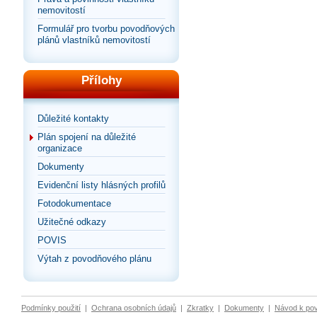
nemovitostí
Formulář pro tvorbu povodňových
plánů vlastníků nemovitostí
Přílohy
Důležité kontakty
Plán spojení na důležité
organizace
Dokumenty
Evidenční listy hlásných profilů
Fotodokumentace
Užitečné odkazy
POVIS
Výtah z povodňového plánu
Podmínky použití
|
Ochrana osobních údajů
|
Zkratky
|
Dokumenty
|
Návod k po