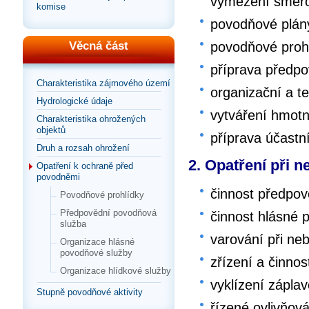
vymezení směrod
komise
povodňové plán
povodňové proh
Věcná část
příprava předpo
Charakteristika zájmového území
organizační a t
Hydrologické údaje
vytváření hmot
Charakteristika ohrožených
objektů
příprava účast
Druh a rozsah ohrožení
2. Opatření při 
Opatření k ochraně před
povodněmi
činnost předpo
Povodňové prohlídky
Předpovědní povodňová
činnost hlásné 
služba
varování při ne
Organizace hlásné
povodňové služby
zřízení a činnos
Organizace hlídkové služby
vyklízení zápla
Stupně povodňové aktivity
řízené ovlivňov