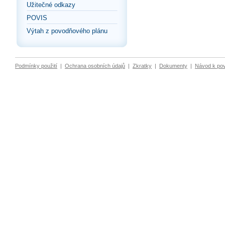
Užitečné odkazy
POVIS
Výtah z povodňového plánu
Podmínky použití
|
Ochrana osobních údajů
|
Zkratky
|
Dokumenty
|
Návod k po