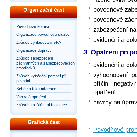
povodňové zabe
Organizační část
povodňové zách
Povodňové komise
zabezpečení ná
Organizace povodňové služby
evidenční a do
Způsob vyhlašování SPA
Organizace dopravy
3. Opatření po p
Způsob zabezpečení
záchranných a zabezpečovacích
evidenční a do
prostředků
vyhodnocení po
Způsob vyžádání pomoci při
povodni
příčin negativ
Schéma toku informací
opatření
Varovná opatření
návrhy na úpra
Způsob zajištění aktualizace
Grafická část
Povodňové proh