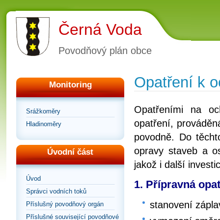
Černá Voda
Povodňový plán obce
Opatření k 
Monitoring
Opatřeními na oc
Srážkoměry
opatření, prováděn
Hladinoměry
povodně. Do těchto
opravy staveb a os
Úvodní část
jakož i další inves
Úvod
1. Přípravná opat
Správci vodních toků
stanovení zápl
Příslušný povodňový orgán
Příslušné související povodňové