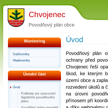
Chvojenec
Povodňový plán obce
Úvod
Monitoring
Povodňový plán o
Srážkoměry
ochrany před pov
Hladinoměry
Chvojenec řeší opa
škod, ke kterým b
Úvodní část
území obce a zapla
rozvedení úkolů a č
Úvod
na úrovni povod
Podklady pro zpracování
digitálního povodňového
přínosem při koordi
plánu
a díky webovému r
Vysvětlení pojmu povodeň