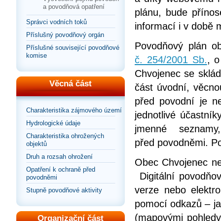
a povodňová opatření
plánu, bude přínos
Správci vodních toků
informací i v době
Příslušný povodňový orgán
Povodňový plán ob
Příslušné související povodňové
komise
č. 254/2001 Sb.
, 
Chvojenec se skládá
Věcná část
část úvodní, věcnou
před povodní je ne
Charakteristika zájmového území
jednotlivé účastní
Hydrologické údaje
jmenné seznamy
Charakteristika ohrožených
před povodněmi. Po
objektů
Druh a rozsah ohrožení
Obec Chvojenec ne
Opatření k ochraně před
Digitální povodňov
povodněmi
verze nebo elektr
Stupně povodňové aktivity
pomocí odkazů – jak
(mapovými pohledy
Organizační část