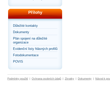
Přílohy
Důležité kontakty
Dokumenty
Plán spojení na důležité
organizace
Evidenční listy hlásných profilů
Fotodokumentace
POVIS
Podmínky použití
|
Ochrana osobních údajů
|
Zkratky
|
Dokumenty
|
Návod k po