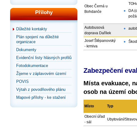
TOH
Obec Černá u
DA (d
Přílohy
Bohdanče
požár
Autobusová
auto
Důležité kontakty
doprava Dařílek
Plán spojení na důležité
Josef Štěpanovský
organizace
Škod
- krmiva
Dokumenty
Evidenční listy hlásných profilů
Fotodokumentace
Zabezpečení eva
Žijeme v záplavovém území
POVIS
Místa evakuace, n
Výtah z povodňového plánu
osob na území ob
Mapové přílohy - ke stažení
Místo
Typ
Obecní úřad
Ubytování/Stravo
- sál