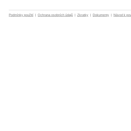
Podmínky použití
|
Ochrana osobních údajů
|
Zkratky
|
Dokumenty
|
Návod k po