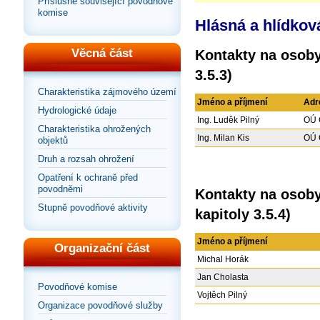
Příslušné související povodňové
komise
Hlásná a hlídkov
Věcná část
Kontakty na osoby
3.5.3)
Charakteristika zájmového území
Jméno a příjmení
Adr
Hydrologické údaje
Ing. Luděk Pilný
OÚ 
Charakteristika ohrožených
Ing. Milan Kis
OÚ 
objektů
Druh a rozsah ohrožení
Opatření k ochraně před
povodněmi
Kontakty na osoby
Stupně povodňové aktivity
kapitoly 3.5.4)
Jméno a příjmení
Organizační část
Michal Horák
Jan Cholasta
Povodňové komise
Vojtěch Pilný
Organizace povodňové služby