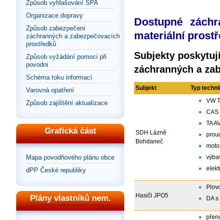
Způsob vyhlašování SPA
Organizace dopravy
Dostupné záchr
Způsob zabezpečení
materiální prost
záchranných a zabezpečovacích
prostředků
Subjekty poskytují
Způsob vyžádání pomoci při
povodni
záchranných a zab
Schéma toku informací
Subjekt
Typ techni
Varovná opatření
VW T
Způsob zajištění aktualizace
CAS 
TA A
Grafická část
SDH Lázně
prou
Bohdaneč
moto
Mapa povodňového plánu obce
výba
elek
dPP České republiky
Plovo
Hasiči JPO5
Plány vlastníků nem.
DA s
přen