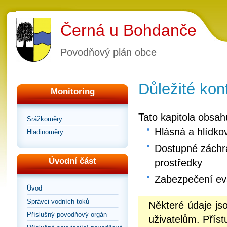
Černá u Bohdanče
Povodňový plán obce
Důležité kon
Monitoring
Tato kapitola obsah
Srážkoměry
Hlásná a hlídko
Hladinoměry
Dostupné záchra
Úvodní část
prostředky
Zabezpečení e
Úvod
Správci vodních toků
Některé údaje j
Příslušný povodňový orgán
uživatelům. Příst