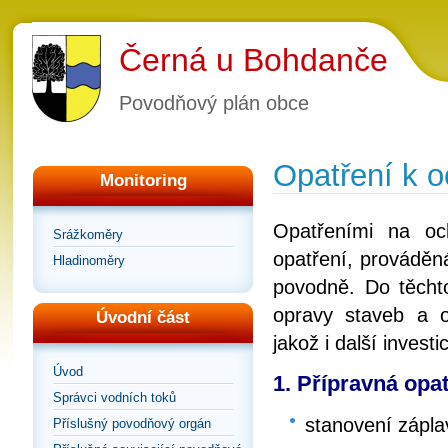
Černá u Bohdanče
Povodňový plán obce
Opatření k 
Monitoring
Opatřeními na oc
Srážkoměry
opatření, prováděn
Hladinoměry
povodně. Do těchto
opravy staveb a o
Úvodní část
jakož i další inves
Úvod
1. Přípravná opat
Správci vodních toků
stanovení zápl
Příslušný povodňový orgán