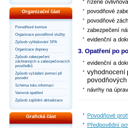
řízené ovlivňov
povodňové zabe
Organizační část
povodňové zách
Povodňové komise
zabezpečení ná
Organizace povodňové služby
evidenční a do
Způsob vyhlašování SPA
Organizace dopravy
3. Opatření po p
Způsob zabezpečení
záchranných a zabezpečovacích
evidenční a do
prostředků
vyhodnocení 
Způsob vyžádání pomoci při
povodni
povodňových
Schéma toku informací
návrhy na úpra
Varovná opatření
Způsob zajištění aktualizace
Povodňové proh
Grafická část
Předpovědní po