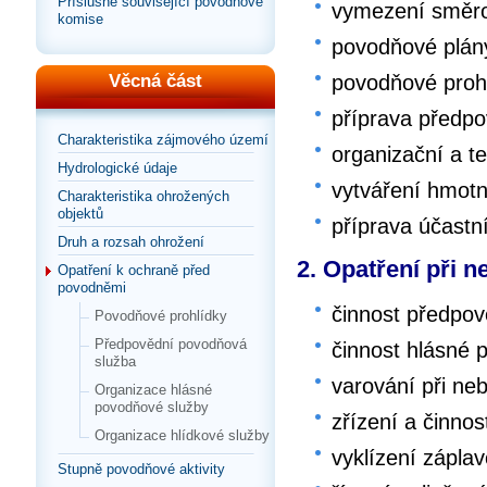
Příslušné související povodňové
vymezení směrod
komise
povodňové plán
povodňové proh
Věcná část
příprava předpo
Charakteristika zájmového území
organizační a t
Hydrologické údaje
vytváření hmot
Charakteristika ohrožených
objektů
příprava účast
Druh a rozsah ohrožení
2. Opatření při 
Opatření k ochraně před
povodněmi
činnost předpo
Povodňové prohlídky
Předpovědní povodňová
činnost hlásné 
služba
varování při ne
Organizace hlásné
povodňové služby
zřízení a činnos
Organizace hlídkové služby
vyklízení zápla
Stupně povodňové aktivity