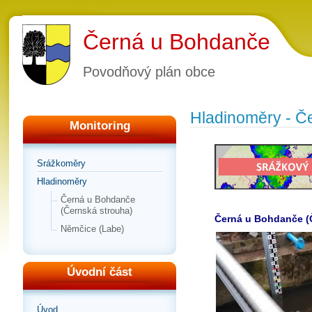
Černá u Bohdanče
Povodňový plán obce
Hladinoměry - Č
Monitoring
Srážkoměry
Hladinoměry
Černá u Bohdanče
(Černská strouha)
Černá u Bohdanče (
Němčice (Labe)
Úvodní část
Úvod