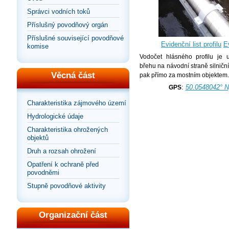
Správci vodních toků
Příslušný povodňový orgán
Příslušné související povodňové
Evidenční list profilu
Ev
komise
Vodočet hlásného profilu je 
břehu na návodní straně silničn
Věcná část
pak přímo za mostním objektem.
:
50.0548042° N
GPS
Charakteristika zájmového území
Hydrologické údaje
Charakteristika ohrožených
objektů
Druh a rozsah ohrožení
Opatření k ochraně před
povodněmi
Stupně povodňové aktivity
Organizační část