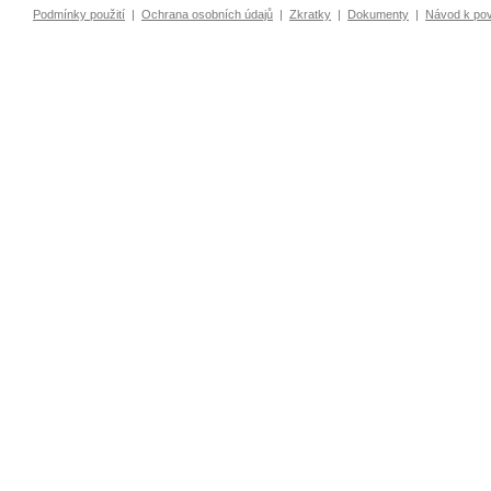
Podmínky použití
|
Ochrana osobních údajů
|
Zkratky
|
Dokumenty
|
Návod k po