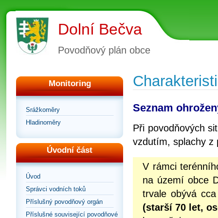
Dolní Bečva
Povodňový plán obce
Charakterist
Monitoring
Seznam ohrožen
Srážkoměry
Hladinoměry
Při povodňových si
vzdutím, splachy z p
Úvodní část
V rámci terénního
Úvod
na území obce D
Správci vodních toků
trvale obývá cc
Příslušný povodňový orgán
(starší 70 let, 
Příslušné související povodňové