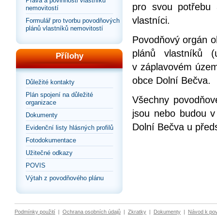
Práva a povinnosti vlastníků
pro svou potřebu
nemovitostí
vlastníci.
Formulář pro tvorbu povodňových
plánů vlastníků nemovitostí
Povodňový orgán ob
plánů vlastníků 
Přílohy
v záplavovém územ
obce Dolní Bečva.
Důležité kontakty
Plán spojení na důležité
Všechny povodňové 
organizace
jsou nebo budou v
Dokumenty
Dolní Bečva u pře
Evidenční listy hlásných profilů
Fotodokumentace
Užitečné odkazy
POVIS
Výtah z povodňového plánu
Podmínky použití
|
Ochrana osobních údajů
|
Zkratky
|
Dokumenty
|
Návod k po