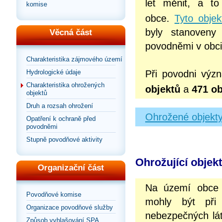
let měnit, a to
komise
obce.
Tyto obje
byly stanoveny
Věcná část
povodněmi v obci
Charakteristika zájmového území
Při povodni výz
Hydrologické údaje
Charakteristika ohrožených
objektů
a
471 ob
objektů
Druh a rozsah ohrožení
Ohrožené objekty
Opatření k ochraně před
povodněmi
Stupně povodňové aktivity
Ohrožující objek
Organizační část
Na území obce
Povodňové komise
mohly být při 
Organizace povodňové služby
nebezpečných lát
Způsob vyhlašování SPA