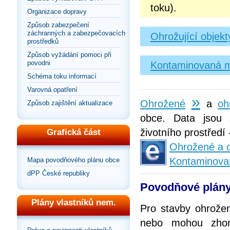
toku).
Organizace dopravy
Způsob zabezpečení
záchranných a zabezpečovacích
Ohrožující objek
prostředků
Způsob vyžádání pomoci při
povodni
Kontaminovaná m
Schéma toku informací
Varovná opatření
»
Ohrožené
a
oh
Způsob zajištění aktualizace
obce. Data jsou 
životního prostředí
Grafická část
Ohrožené a o
Kontaminova
Mapa povodňového plánu obce
dPP České republiky
Povodňové plány
Plány vlastníků nem.
Pro stavby ohrože
nebo mohou zhorš