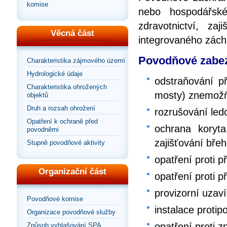
komise
nebo hospodářské
zdravotnictví, za
Věcná část
integrovaného zác
Povodňové zabez
Charakteristika zájmového území
Hydrologické údaje
odstraňování př
Charakteristika ohrožených
mosty) znemožňu
objektů
Druh a rozsah ohrožení
rozrušování le
Opatření k ochraně před
ochrana koryt
povodněmi
zajišťování bře
Stupně povodňové aktivity
opatření proti p
Organizační část
opatření proti p
provizorní uzaví
Povodňové komise
instalace proti
Organizace povodňové služby
opatření proti 
Způsob vyhlašování SPA