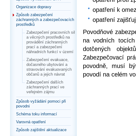
Organizace dopravy
opatření k omez
Způsob zabezpečení
opatření zajišťu
záchranných a zabezpečovacích
prostředků
Povodňové zabezpeč
Zabezpečení pracovních sil
a věcných prostředků na
na vodních tocích
provádění záchranných
prací a zabezpečení
dotčených objekt
náhradních funkcí v území
Zabezpečovací prá
Zabezpečení evakuace,
dočasného ubytování a
povodně, musí bý
stravování evakuovaných
povodí na celém vo
občanů a jejich návrat
Zabezpečení dalších
záchranných prací ve
veřejném zájmu
Způsob vyžádání pomoci při
povodni
Schéma toku informací
Varovná opatření
Způsob zajištění aktualizace