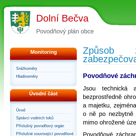
Dolní Bečva
Povodňový plán obce
Způsob z
Monitoring
zabezpečova
Srážkoměry
Povodňové zách
Hladinoměry
Jsou technická 
Úvodní část
bezprostředně ohro
a majetku, zejména
Úvod
o ně po nezbytně 
Správci vodních toků
mimo ohrožené úze
Příslušný povodňový orgán
Povodňové záchrann
Příslušné související povodňové