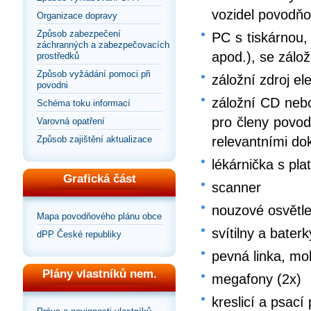
vozidel povodň
Organizace dopravy
Způsob zabezpečení
PC s tiskárnou,
záchranných a zabezpečovacích
apod.), se zálo
prostředků
Způsob vyžádání pomoci při
záložní zdroj el
povodni
záložní CD nebo
Schéma toku informací
pro členy povo
Varovná opatření
Způsob zajištění aktualizace
relevantními d
lékárnička s pla
Grafická část
scanner
nouzové osvětle
Mapa povodňového plánu obce
svítilny a bate
dPP České republiky
pevná linka, mob
Plány vlastníků nem.
megafony (2x)
kreslicí a psací