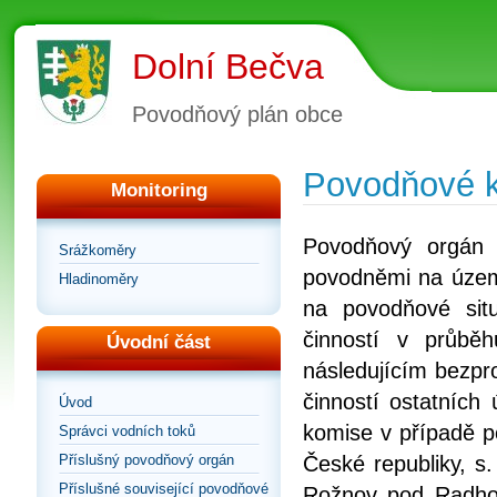
Dolní Bečva
Povodňový plán obce
Povodňové 
Monitoring
Povodňový orgán 
Srážkoměry
povodněmi na území
Hladinoměry
na povodňové situ
činností v průb
Úvodní část
následujícím bezpro
činností ostatních
Úvod
komise v případě p
Správci vodních toků
Příslušný povodňový orgán
České republiky, s
Příslušné související povodňové
Rožnov pod Radhoš