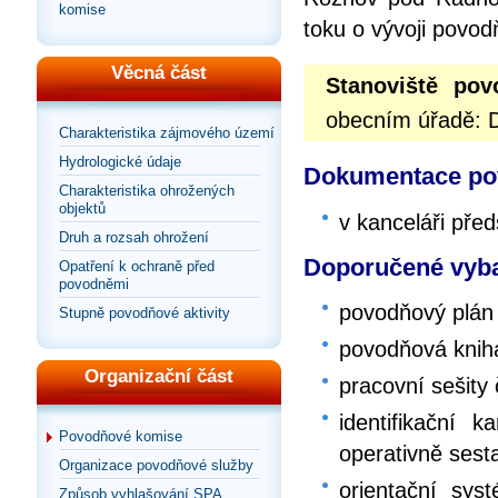
komise
toku o vývoji povod
Věcná část
Stanoviště po
obecním úřadě: D
Charakteristika zájmového území
Hydrologické údaje
Dokumentace pov
Charakteristika ohrožených
objektů
v kanceláři př
Druh a rozsah ohrožení
Doporučené vyba
Opatření k ochraně před
povodněmi
povodňový plán
Stupně povodňové aktivity
povodňová knih
Organizační část
pracovní sešity
identifikační 
Povodňové komise
operativně sest
Organizace povodňové služby
orientační sy
Způsob vyhlašování SPA