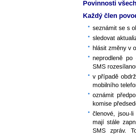
Povinnosti všec
Každý člen povo
seznámit se s 
sledovat aktual
hlásit změny v 
neprodleně po 
SMS rozesílano
v případě obdrže
mobilního telef
oznámit předpo
komise předsed
členové, jsou-
mají stále zapn
SMS zpráv. To