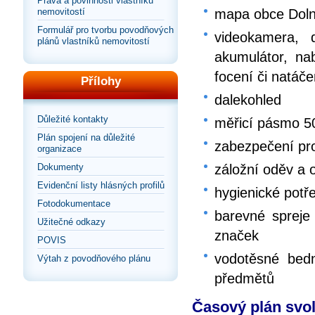
Práva a povinnosti vlastníků
nemovitostí
mapa obce Dolní
Formulář pro tvorbu povodňových
videokamera, d
plánů vlastníků nemovitostí
akumulátor, nab
focení či natáče
Přílohy
dalekohled
Důležité kontakty
měřicí pásmo 5
Plán spojení na důležité
zabezpečení pro
organizace
Dokumenty
záložní oděv a o
Evidenční listy hlásných profilů
hygienické potř
Fotodokumentace
barevné spreje 
Užitečné odkazy
značek
POVIS
vodotěsné bedn
Výtah z povodňového plánu
předmětů
Časový plán svo