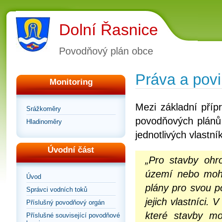
Dolní Řasnice
Povodňový plán obce
Práva a povi
Monitoring
Mezi základní příp
Srážkoměry
povodňových plánů 
Hladinoměry
jednotlivých vlastn
Úvodní část
„Pro stavby ohr
území nebo moho
Úvod
plány pro svou 
Správci vodních toků
jejich vlastníci.
Příslušný povodňový orgán
které stavby mo
Příslušné související povodňové