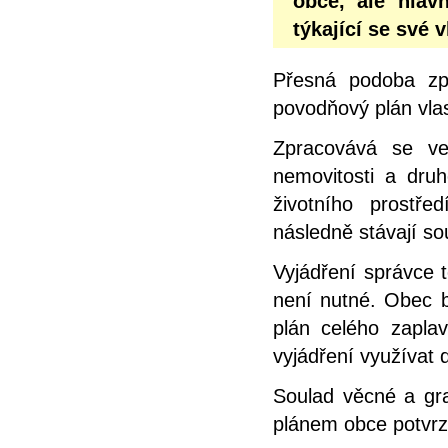
obce, ale hlav
týkající se své 
Přesná podoba zp
povodňový plán vlas
Zpracovává se ve
nemovitosti a dru
životního prostř
následně stávají s
Vyjádření správce 
není nutné. Obec b
plán celého zapl
vyjádření využívat d
Soulad věcné a gra
plánem obce potvrz