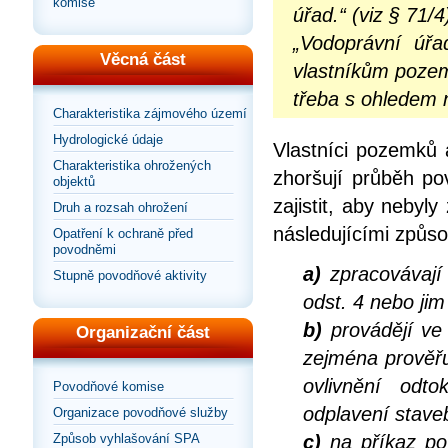
komise
úřad.“ (viz § 71/4
„Vodoprávní úřa
Věcná část
vlastníkům pozem
třeba s ohledem n
Charakteristika zájmového území
Hydrologické údaje
Vlastníci pozemků 
Charakteristika ohrožených
zhoršují průběh po
objektů
zajistit, aby neby
Druh a rozsah ohrožení
následujícími způso
Opatření k ochraně před
povodněmi
a)
zpracovávají 
Stupně povodňové aktivity
odst. 4 nebo ji
b)
provádějí ve
Organizační část
zejména prověřu
ovlivnění od
Povodňové komise
odplavení staveb
Organizace povodňové služby
Způsob vyhlašování SPA
c)
na příkaz po