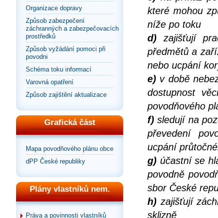
Organizace dopravy
které mohou zp
Způsob zabezpečení
níže po toku
záchranných a zabezpečovacích
prostředků
d)
zajišťují pr
Způsob vyžádání pomoci při
předmětů a zaří
povodni
nebo ucpání kor
Schéma toku informací
e)
v době nebezp
Varovná opatření
dostupnost věc
Způsob zajištění aktualizace
povodňového pl
f)
sledují na po
Grafická část
převedení pov
ucpání průtočnéh
Mapa povodňového plánu obce
g)
účastní se hl
dPP České republiky
povodně povodň
sbor České repu
Plány vlastníků nem.
h)
zajišťují zác
sklizně
Práva a povinnosti vlastníků