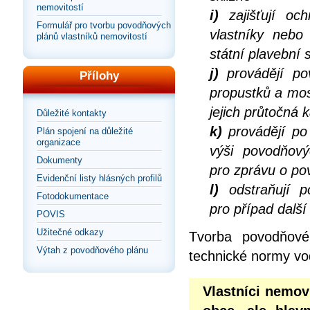
nemovitostí
i)
zajišťují och
Formulář pro tvorbu povodňových
vlastníky nebo
plánů vlastníků nemovitostí
státní plavební 
j)
provádějí po
Přílohy
propustků a mos
jejich průtočná 
Důležité kontakty
k)
provádějí po 
Plán spojení na důležité
organizace
výši povodňov
Dokumenty
pro zprávu o po
Evidenční listy hlásných profilů
l)
odstraňují p
Fotodokumentace
pro případ dalš
POVIS
Užitečné odkazy
Tvorba povodňové
Výtah z povodňového plánu
technické normy vo
Vlastníci nemov