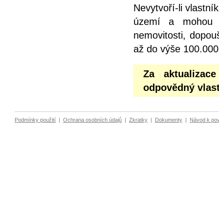
Nevytvoří-li vlastn
území a mohou z
nemovitosti, dopou
až do výše 100.000
Za aktualizac
odpovědný vlast
Podmínky použití
|
Ochrana osobních údajů
|
Zkratky
|
Dokumenty
|
Návod k po