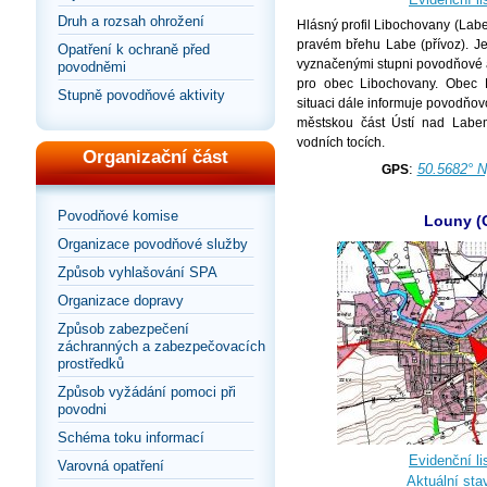
Druh a rozsah ohrožení
Hlásný profil Libochovany (Labe
pravém břehu Labe (přívoz). J
Opatření k ochraně před
vyznačenými stupni povodňové ak
povodněmi
pro obec Libochovany. Obec 
Stupně povodňové aktivity
situaci dále informuje povodňo
městskou část Ústí nad Labem
vodních tocích.
Organizační část
:
50.5682° N
GPS
Povodňové komise
Louny (
Organizace povodňové služby
Způsob vyhlašování SPA
Organizace dopravy
Způsob zabezpečení
záchranných a zabezpečovacích
prostředků
Způsob vyžádání pomoci při
povodni
Schéma toku informací
Evidenční lis
Varovná opatření
Aktuální sta