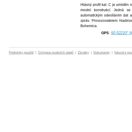
Hlásný profil kat. C je umístě
mostní konstrukcí. Jedná se
automatickým odesíláním dat 
zpráv. Provozovatelem hladino
Bohemica.
:
50.52210° N
GPS
Podmínky použití
|
Ochrana osobních údajů
|
Zkratky
|
Dokumenty
|
Návod k po