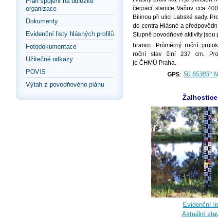
Plán spojení na důležité
čerpací stanice Vaňov cca 40
organizace
Bílinou při ulici Labské sady. Pr
Dokumenty
do centra Hlásné a předpověd
Evidenční listy hlásných profilů
Stupně povodňové aktivity jsou p
hranici. Průměrný roční průto
Fotodokumentace
roční stav činí 237 cm. Pro
Užitečné odkazy
je ČHMÚ Praha.
POVIS
:
50.65383° N
GPS
Výtah z povodňového plánu
Žalhostice
Evidenční lis
Aktuální sta