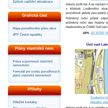
Způsob zajištění aktualizace
Hlásný profil kat. A se nachází
v blízkosti Loutkového diva
povodňové aktivity jsou platné 
Grafická část
Průměrný roční průtok odp
průměrný roční stav hladiny 
hladinoměru je ČHMÚ Ústí nad
Mapa povodňového plánu obce
:
50.35769° N
GPS
dPP České republiky
Ústí nad Lab
Plány vlastníků nem.
Práva a povinnosti vlastníků
nemovitostí
Formulář pro tvorbu povodňových
plánů vlastníků nemovitostí
Přílohy
Evidenční lis
Aktuální sta
Důležité kontakty
Hlásný profil kat. A je umístěn