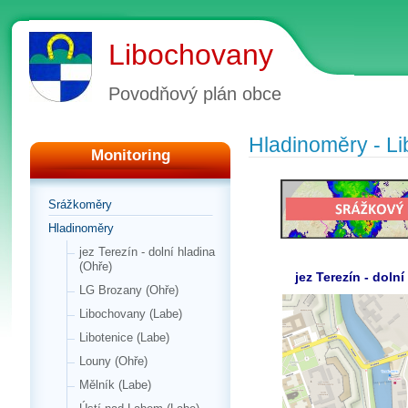
Libochovany
Povodňový plán obce
Hladinoměry - L
Monitoring
Srážkoměry
Hladinoměry
jez Terezín - dolní hladina
(Ohře)
jez Terezín - doln
LG Brozany (Ohře)
Libochovany (Labe)
Libotenice (Labe)
Louny (Ohře)
Mělník (Labe)