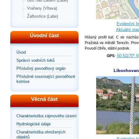
Ústí nad Labem (Labe)
Vraňany (Vltava)
Žalhostice (Labe)
Evidenční lis
Aktuální sta
Úvodní část
Hlásný profil kat. C se nacház
Pražská ve městě Terezín. Pro
Povodí Ohře, státní podnik.
Úvod
:
50.51170° N
GPS
Správci vodních toků
Příslušný povodňový orgán
Libochovan
Příslušné související povodňové
komise
Věcná část
Charakteristika zájmového území
Hydrologické údaje
Charakteristika ohrožených
objektů
Evidenční lis