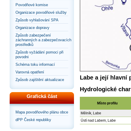
Povodňové komise
Organizace povodňové služby
Způsob vyhlašování SPA
Organizace dopravy
Způsob zabezpečení
záchranných a zabezpečovacích
prostředků
Způsob vyžádání pomoci při
povodni
Schéma toku informací
Varovná opatření
Labe a její hlavní
Způsob zajištění aktualizace
Hydrologické char
Grafická část
Místo profilu
Mapa povodňového plánu obce
Mělník, Labe
dPP České republiky
Ústí nad Labem, Labe