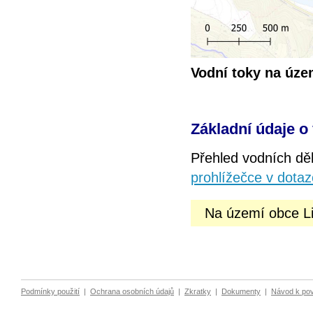
Vodní toky na úz
Základní údaje o
Přehled vodních dě
prohlížečce v dotaz
Na území obce Li
Podmínky použití
|
Ochrana osobních údajů
|
Zkratky
|
Dokumenty
|
Návod k po