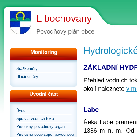
Libochovany
Povodňový plán obce
Hydrologick
Monitoring
ZÁKLADNÍ HYD
Srážkoměry
Hladinoměry
Přehled vodních tok
okolí naleznete
v m
Úvodní část
Labe
Úvod
Správci vodních toků
Řeka Labe pramení
Příslušný povodňový orgán
1386 m n. m. Od 
Příslušné související povodňové