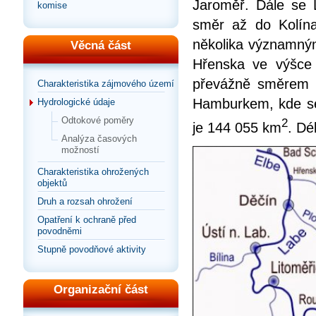
Jaroměř. Dále se 
komise
směr až do Kolín
několika významným
Věcná část
Hřenska ve výšce
převážně směrem 
Charakteristika zájmového území
Hamburkem, kde se
Hydrologické údaje
Odtokové poměry
2
je 144 055 km
. Dé
Analýza časových
možností
Charakteristika ohrožených
objektů
Druh a rozsah ohrožení
Opatření k ochraně před
povodněmi
Stupně povodňové aktivity
Organizační část