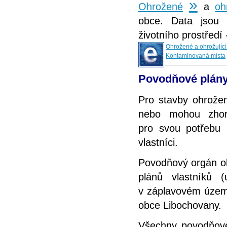
»
Ohrožené
a
oh
obce. Data jsou 
životního prostředí
Ohrožené a ohrožující
Kontaminovaná místa
Povodňové plány
Pro stavby ohrože
nebo mohou zhorš
pro svou potřebu
vlastníci.
Povodňový orgán ob
plánů vlastníků 
v záplavovém územ
obce Libochovany.
Všechny povodňové 