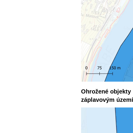
Ohrožené objekty
záplavovým územ