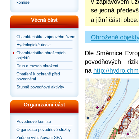
v záplavovém úz
komise
se jedná předevš
a jižní části obce
Věcná část
Ohrožené objekty
Charakteristika zájmového území
Hydrologické údaje
Dle Směrnice Evro
Charakteristika ohrožených
objektů
povodňových riz
Druh a rozsah ohrožení
na
http://hydro.chm
Opatření k ochraně před
povodněmi
Stupně povodňové aktivity
Organizační část
Povodňové komise
Organizace povodňové služby
Způsob vyhlašování SPA