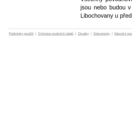
jsou nebo budou v
Libochovany u pře
Podmínky použití
|
Ochrana osobních údajů
|
Zkratky
|
Dokumenty
|
Návod k po