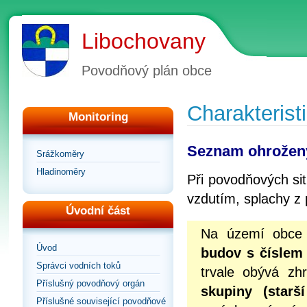
Libochovany
Povodňový plán obce
Charakterist
Monitoring
Seznam ohrožen
Srážkoměry
Hladinoměry
Při povodňových si
vzdutím, splachy z p
Úvodní část
Na území obce 
Úvod
budov s číslem
Správci vodních toků
trvale obývá zh
Příslušný povodňový orgán
skupiny (star
Příslušné související povodňové