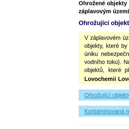
Ohrožené objekty
záplavovým územ
Ohrožující objek
V záplavovém úz
objekty, které b
úniku nebezpečn
vodního toku). N
objektů, které 
Lovochemii Lovo
Ohrožující objek
Kontaminovaná m