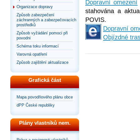
Dopravní omezení
Organizace dopravy
stahována a aktual
Způsob zabezpečení
POVIS.
záchranných a zabezpečovacích
prostředků
Dopravní om
Způsob vyžádání pomoci při
Objízdné tra
povodni
Schéma toku informací
Varovná opatření
Způsob zajištění aktualizace
Grafická část
Mapa povodňového plánu obce
dPP České republiky
Plány vlastníků nem.
Práva a povinnosti vlastníků