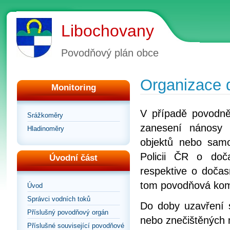
Libochovany
Povodňový plán obce
Organizace 
Monitoring
V případě povodně,
Srážkoměry
zanesení nánosy 
Hladinoměry
objektů nebo samo
Policii ČR o doč
Úvodní část
respektive o doča
tom povodňová kom
Úvod
Správci vodních toků
Do doby uzavření 
Příslušný povodňový orgán
nebo znečištěných m
Příslušné související povodňové