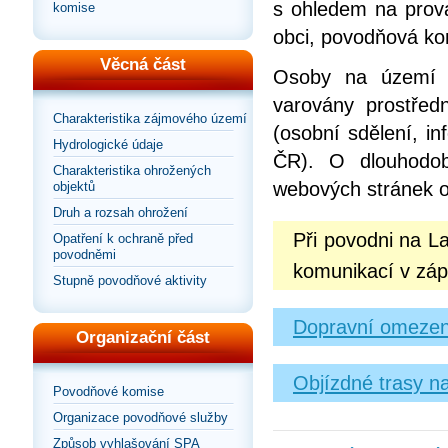
s ohledem na prová
komise
obci, povodňová ko
Věcná část
Osoby na území o
varovány prostřed
Charakteristika zájmového území
(osobní sdělení, in
Hydrologické údaje
ČR). O dlouhodob
Charakteristika ohrožených
webových stránek 
objektů
Druh a rozsah ohrožení
Při povodni na L
Opatření k ochraně před
povodněmi
komunikací v záp
Stupně povodňové aktivity
Dopravní omezen
Organizační část
Objízdné trasy n
Povodňové komise
Organizace povodňové služby
Způsob vyhlašování SPA