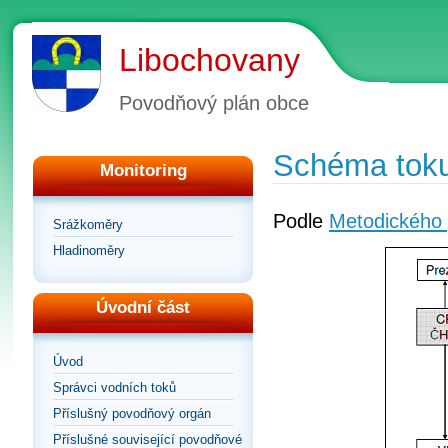
Libochovany
Povodňový plán obce
Schéma toku
Monitoring
Podle
Metodického 
Srážkoměry
Hladinoměry
Úvodní část
Úvod
Správci vodních toků
Příslušný povodňový orgán
Příslušné související povodňové