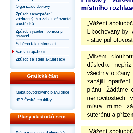
Organizace dopravy
místního rozhlas
Způsob zabezpečení
záchranných a zabezpečovacích
„Vážení spoluob
prostředků
Libochovany byl v
Způsob vyžádání pomoci při
povodni
- stav pohotovost
Schéma toku informací
Varovná opatření
„Vlivem dlouhot
Způsob zajištění aktualizace
důsledku nepříz
všechny občany b
Grafická část
zahájili opatře
plánů. Žádáme o
Mapa povodňového plánu obce
nemovitostech, v
dPP České republiky
místa mimo záp
suterénů a přízem
Plány vlastníků nem.
„Vážení spoluob
Práva a povinnosti vlastníků