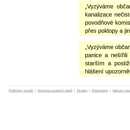
„Vyzýváme občan
kanalizace nečist
povodňové komisi
přes poklopy a ji
„Vyzýváme občany
panice a nešíři
starším a posti
hlášení upozornět
Podmínky použití
|
Ochrana osobních údajů
|
Zkratky
|
Dokumenty
|
Návod k po