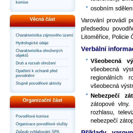
komise
osobním sdělen
Věcná část
Varování provádí p
předsedou povodň
Charakteristika zájmového území
Litoměřice, Policie 
Hydrologické údaje
Verbální informac
Charakteristika ohrožených
objektů
Všeobecná vý
Druh a rozsah ohrožení
všeobecná výst
Opatření k ochraně před
povodněmi
regionálních 
Stupně povodňové aktivity
všeobecná výst
Nebezpečí zá
Organizační část
zátopové vlny.
rozhlasu, telev
Povodňové komise
nebezpečí zátop
Organizace povodňové služby
Příklady varov
Způsob vyhlašování SPA