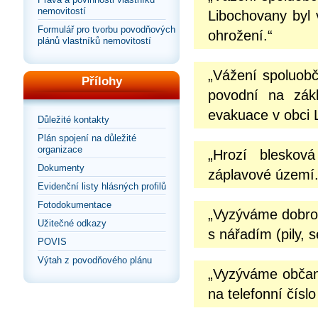
nemovitostí
Libochovany byl 
Formulář pro tvorbu povodňových
ohrožení.“
plánů vlastníků nemovitostí
„Vážení spoluobč
Přílohy
povodní na zák
evakuace v obci L
Důležité kontakty
Plán spojení na důležité
organizace
„Hrozí bleskov
Dokumenty
záplavové území.
Evidenční listy hlásných profilů
Fotodokumentace
„Vyzýváme dobrov
Užitečné odkazy
s nářadím (pily, 
POVIS
Výtah z povodňového plánu
„Vyzýváme občany
na telefonní čísl