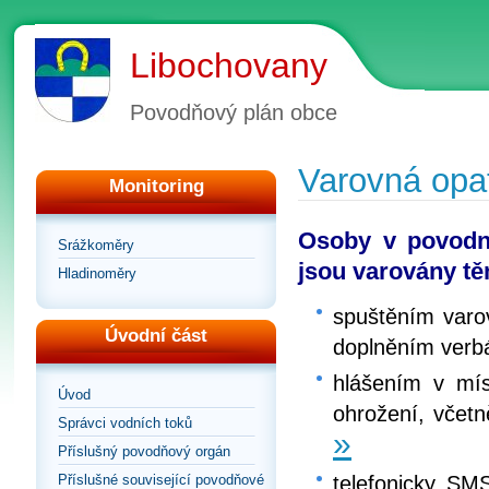
Libochovany
Povodňový plán obce
Varovná opa
Monitoring
Osoby v povodn
Srážkoměry
jsou varovány tě
Hladinoměry
spuštěním varo
Úvodní část
doplněním verbá
hlášením v mí
Úvod
ohrožení, včetn
Správci vodních toků
»
Příslušný povodňový orgán
telefonicky, SM
Příslušné související povodňové