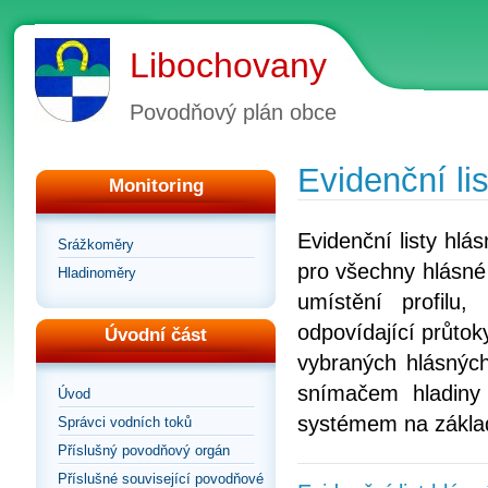
Libochovany
Povodňový plán obce
Evidenční lis
Monitoring
Evidenční listy hl
Srážkoměry
pro všechny hlásné 
Hladinoměry
umístění profilu
odpovídající průtoky
Úvodní část
vybraných hlásných
snímačem hladiny
Úvod
systémem na zákla
Správci vodních toků
Příslušný povodňový orgán
Příslušné související povodňové