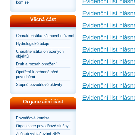
Evidenční list hlás
komise
Evidenční list hlásn
Věcná část
Evidenční list hlás
Charakteristika zájmového území
Evidenční list hlásn
Hydrologické údaje
Evidenční list hlás
Charakteristika ohrožených
objektů
Evidenční list hlásn
Druh a rozsah ohrožení
Opatření k ochraně před
Evidenční list hlásn
povodněmi
Stupně povodňové aktivity
Evidenční list hlás
Evidenční list hlásn
Organizační část
Povodňové komise
Organizace povodňové služby
Způsob vyhlašování SPA