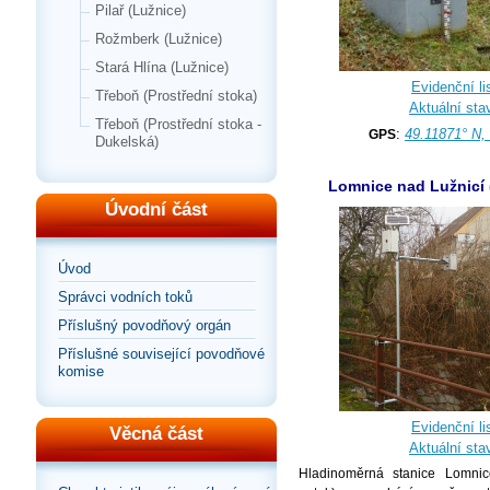
Pilař (Lužnice)
Rožmberk (Lužnice)
Stará Hlína (Lužnice)
Evidenční lis
Třeboň (Prostřední stoka)
Aktuální sta
Třeboň (Prostřední stoka -
:
49.11871° N,
GPS
Dukelská)
Lomnice nad Lužnicí 
Úvodní část
Úvod
Správci vodních toků
Příslušný povodňový orgán
Příslušné související povodňové
komise
Evidenční lis
Věcná část
Aktuální sta
Hladinoměrná stanice Lomnice