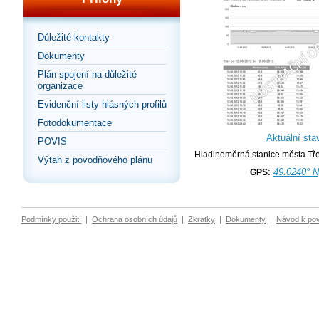
Důležité kontakty
Dokumenty
Plán spojení na důležité
organizace
Evidenční listy hlásných profilů
Fotodokumentace
Aktuální sta
POVIS
Hladinoměrná stanice města Tř
Výtah z povodňového plánu
:
49.0240° N
GPS
Podmínky použití
|
Ochrana osobních údajů
|
Zkratky
|
Dokumenty
|
Návod k po