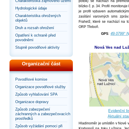
Charakteristika zájmového území
potok) se nachází na přemostě
blízko č. p. 34. Profil monitoruj
Hydrologické údaje
je profil vybaven automatický
Charakteristika ohrožených
zasílání varovných sms zpráv
objektů
Frahelž, které se nachází na 
ORP Třeboň.
Druh a rozsah ohrožení
:
49.0799° N
GPS
Opatření k ochraně před
povodněmi
Nová Ves nad Luž
Stupně povodňové aktivity
Organizační část
Povodňové komise
Organizace povodňové služby
Způsob vyhlašování SPA
Organizace dopravy
Způsob zabezpečení
Evidenční lis
záchranných a zabezpečovacích
Aktuální sta
prostředků
Hladinoměr je umístěn v Nové vs
Způsob vyžádání pomoci při
Krabonoš na toku Lužnice. Jed