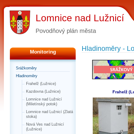
Lomnice nad Lužnicí
Povodňový plán města
Hladinoměry - L
Monitoring
Srážkoměry
Hladinoměry
Frahelž (Lužnice)
Kazdovna (Lužnice)
Frahelž (L
Lomnice nad Lužnicí
(Miletínský potok)
Lomnice nad Lužnicí (Zlatá
stoka)
Nová Ves nad Lužnicí
(Lužnice)