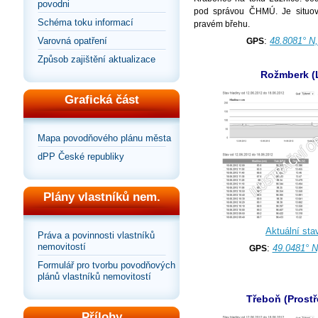
povodni
pod správou ČHMÚ. Je situov
Schéma toku informací
pravém břehu.
Varovná opatření
:
48.8081° N
GPS
Způsob zajištění aktualizace
Rožmberk (
Grafická část
Mapa povodňového plánu města
dPP České republiky
Plány vlastníků nem.
Aktuální sta
Práva a povinnosti vlastníků
nemovitostí
:
49.0481° N
GPS
Formulář pro tvorbu povodňových
plánů vlastníků nemovitostí
Třeboň (Prostř
Přílohy