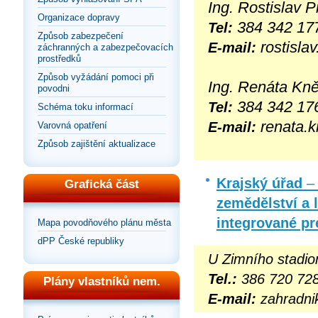
Ing. Rostislav 
Organizace dopravy
384 342 17
Tel:
Způsob zabezpečení
rostisla
E-mail:
záchranných a zabezpečovacích
prostředků
Způsob vyžádání pomoci při
Ing. Renáta Kn
povodni
384 342 17
Tel:
Schéma toku informací
renata.
E-mail:
Varovná opatření
Způsob zajištění aktualizace
Krajský úřad
–
Grafická část
zemědělství a l
integrované p
Mapa povodňového plánu města
dPP České republiky
U Zimního stadio
Tel.:
386 720 72
Plány vlastníků nem.
E-mail:
zahradni