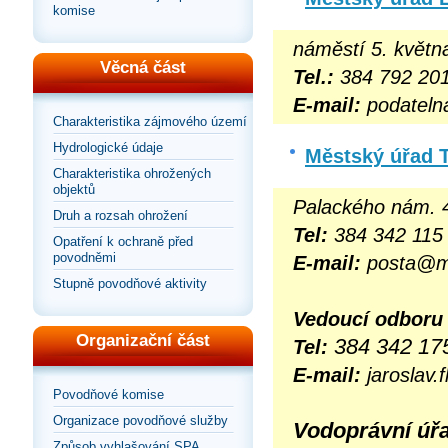
komise
náměstí 5. květn
Věcná část
Tel.:
384 792 20
E-mail:
podateln
Charakteristika zájmového území
Hydrologické údaje
Městský úřad 
Charakteristika ohrožených
objektů
Palackého nám. 4
Druh a rozsah ohrožení
Tel:
384 342 115
Opatření k ochraně před
povodněmi
E-mail:
posta@me
Stupně povodňové aktivity
Vedoucí odboru 
Organizační část
384 342 17
Tel:
E-mail:
jaroslav.
Povodňové komise
Organizace povodňové služby
Vodoprávní úř
Způsob vyhlašování SPA