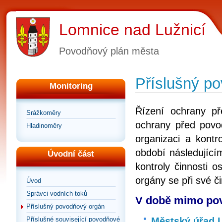
Lomnice nad Lužnicí
Povodňový plán města
Příslušný p
Monitoring
Řízení ochrany p
Srážkoměry
ochrany před povod
Hladinoměry
organizaci a kontr
období následující
Úvodní část
kontroly činnosti 
orgány se při své č
Úvod
Správci vodních toků
V době mimo pov
Příslušný povodňový orgán
Městský úřad 
Příslušné související povodňové