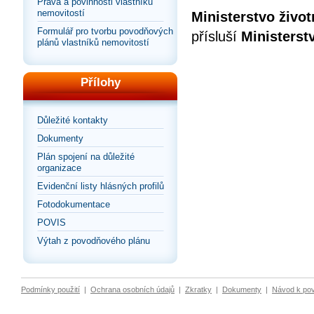
Práva a povinnosti vlastníků
nemovitostí
Ministerstvo život
Formulář pro tvorbu povodňových
přísluší
Ministerst
plánů vlastníků nemovitostí
Přílohy
Důležité kontakty
Dokumenty
Plán spojení na důležité
organizace
Evidenční listy hlásných profilů
Fotodokumentace
POVIS
Výtah z povodňového plánu
Podmínky použití
|
Ochrana osobních údajů
|
Zkratky
|
Dokumenty
|
Návod k po