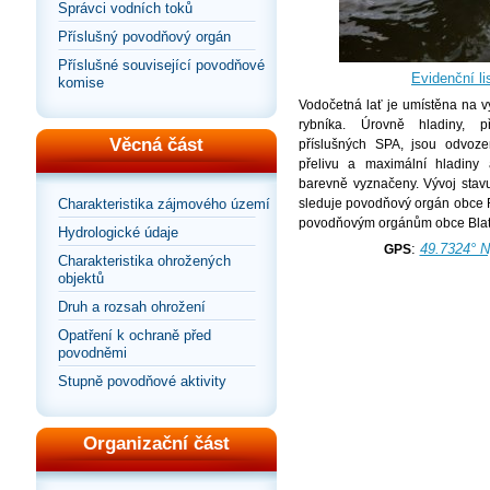
Správci vodních toků
Příslušný povodňový orgán
Příslušné související povodňové
Evidenční lis
komise
Vodočetná lať je umístěna na v
rybníka. Úrovně hladiny, 
Věcná část
příslušných SPA, jsou odvoze
přelivu a maximální hladiny 
barevně vyznačeny. Vývoj stavu
sleduje povodňový orgán obce 
Charakteristika zájmového území
povodňovým orgánům obce Blat
Hydrologické údaje
:
49.7324° N
GPS
Charakteristika ohrožených
objektů
Druh a rozsah ohrožení
Opatření k ochraně před
povodněmi
Stupně povodňové aktivity
Organizační část