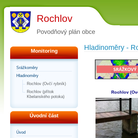
Rochlov
Povodňový plán obce
Hladinoměry - R
Monitoring
Srážkoměry
Hladinoměry
Rochlov (Ovčí rybník)
Rochlov (přítok
Rochlov (Ovč
Kbelanského potoka)
Úvodní část
Úvod