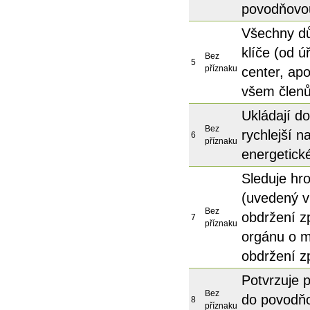
povodňovo
Všechny dů
klíče (od ú
Bez
5
příznaku
center, ap
všem člen
Ukládají do
Bez
rychlejší 
6
příznaku
energetick
Sleduje hr
(uvedený v
Bez
obdržení z
7
příznaku
orgánu o mo
obdržení 
Potvrzuje p
Bez
do povodňo
8
příznaku