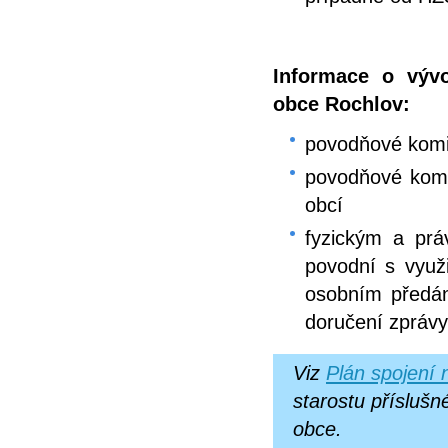
Informace o výv
obce Rochlov:
povodňové kom
povodňové komi
obcí
fyzickým a pr
povodní s využ
osobním předán
doručení zprávy
Viz
Plán spojení 
starostu příslušn
obce.