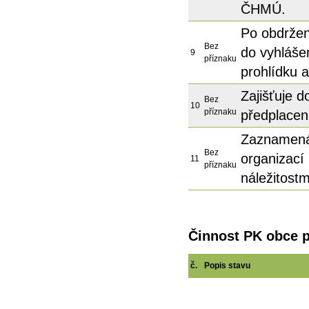
ČHMÚ.
Po obdržení
Bez
do vyhláše
9
příznaku
prohlídku a
Zajišťuje do
Bez
10
příznaku
předplacen
Zaznamená
Bez
organizací
11
příznaku
náležitostm
Činnost PK obce p
č.
Popis stavu