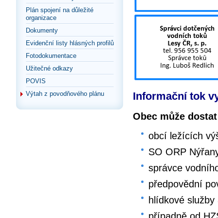
Plán spojení na důležité
organizace
Dokumenty
Evidenční listy hlásných profilů
Fotodokumentace
Užitečné odkazy
POVIS
Informační tok v
Výtah z povodňového plánu
Obec může dostat 
obcí ležících vý
SO ORP Nýřan
správce vodníh
předpovědní po
hlídkové služby 
případně od HZ