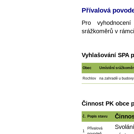
Přívalová povod
Pro vyhodnocení
srážkoměrů v rámci 
Vyhlašování SPA p
Obec
Umístění srážkomě
Rochlov
na zahradě u budov
Činnost PK obce p
Činnos
č.
Popis stavu
Svolán
Přívalová
1
povodeň