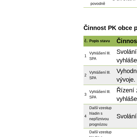
povodně
Činnost PK obce př
Činnos
č.
Popis stavu
Svolán
Vyhlášení III.
1
SPA
vyhláše
Vyhodn
Vyhlášení III.
2
SPA
vývoje.
Řízení 
Vyhlášení III.
3
SPA
vyhláše
Další vzestup
hladin s
Svolání
4
nepříznivou
prognózou
Další vzestup