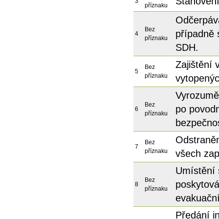
Stanovení
3
příznaku
Odčerpává
Bez
případně 
4
příznaku
SDH.
Zajištění
Bez
5
příznaku
vytopenýc
Vyrozuměn
Bez
po povodn
6
příznaku
bezpečnos
Odstraněn
Bez
7
příznaku
všech zap
Umístění 
Bez
poskytová
8
příznaku
evakuační
Předání i