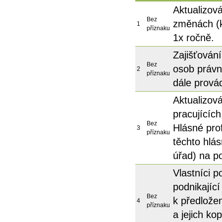
Aktualizov
Bez
změnách (k
1
příznaku
1x ročně.
Zajišťován
Bez
osob právn
2
příznaku
dále provád
Aktualizová
pracujícíc
Bez
Hlásné prof
3
příznaku
těchto hlá
úřad) na p
Vlastníci 
podnikající
Bez
k předlože
4
příznaku
a jejich ko