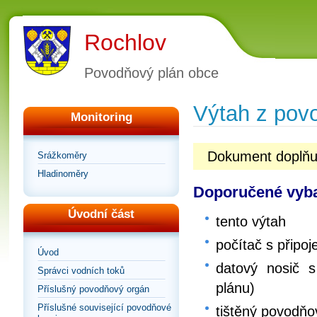
Rochlov
Povodňový plán obce
Výtah z pov
Monitoring
Dokument doplňu
Srážkoměry
Hladinoměry
Doporučené vyba
Úvodní část
tento výtah
počítač s připoj
Úvod
datový nosič s
Správci vodních toků
plánu)
Příslušný povodňový orgán
Příslušné související povodňové
tištěný povodňo