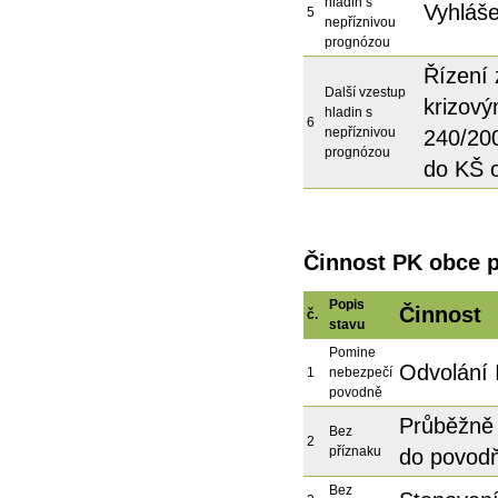
hladin s
Vyhláše
5
nepříznivou
prognózou
Řízení 
Další vzestup
krizov
hladin s
6
nepříznivou
240/200
prognózou
do KŠ 
Činnost PK obce 
Popis
Činnost
č.
stavu
Pomine
Odvolání I
1
nebezpečí
povodně
Průběžně 
Bez
2
příznaku
do povodň
Bez