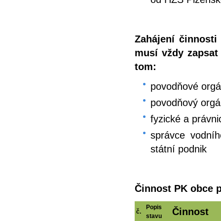
Zahájení činnost
musí vždy zapsat
tom:
povodňové orgán
povodňový org
fyzické a právn
správce vodníh
státní podnik
Činnost PK obce 
Popis
Činnost
č.
stavu