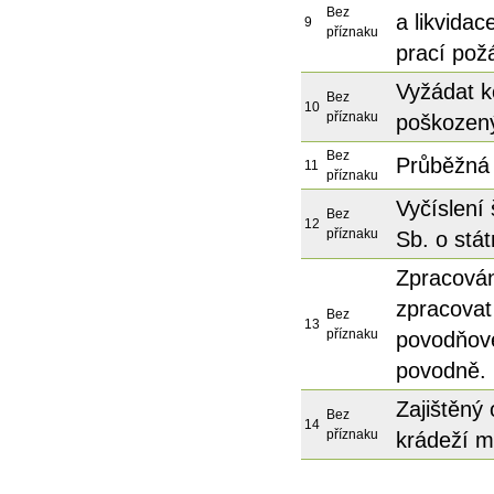
Bez
a likvida
9
příznaku
prací pož
Vyžádat k
Bez
10
příznaku
poškozený
Bez
Průběžná 
11
příznaku
Vyčíslení
Bez
12
příznaku
Sb. o stá
Zpracová
zpracovat
Bez
13
příznaku
povodňov
povodně.
Zajištěný
Bez
14
příznaku
krádeží m