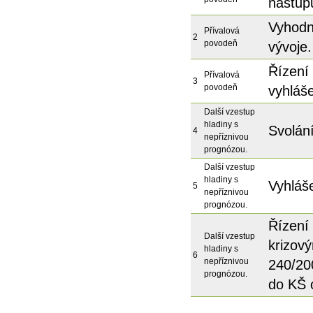
nástup
Vyhodn
Přívalová
2
povodeň
vývoje
Řízení 
Přívalová
3
povodeň
vyhláše
Další vzestup
hladiny s
Svolán
4
nepříznivou
prognózou.
Další vzestup
hladiny s
Vyhláš
5
nepříznivou
prognózou.
Řízení 
Další vzestup
krizov
hladiny s
6
nepříznivou
240/20
prognózou.
do KŠ 