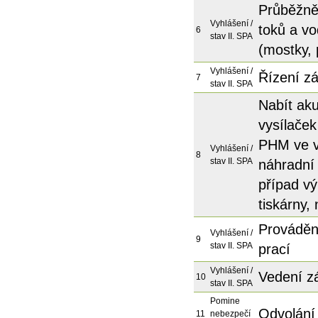
Průběžně 
Vyhlášení /
toků a vo
6
stav II. SPA
(mostky, 
Vyhlášení /
Řízení zá
7
stav II. SPA
Nabít aku
vysílaček
PHM ve v
Vyhlášení /
8
stav II. SPA
náhradní 
případ vý
tiskárny,
Prováděn
Vyhlášení /
9
stav II. SPA
prací
Vyhlášení /
Vedení z
10
stav II. SPA
Pomine
Odvolání 
11
nebezpečí