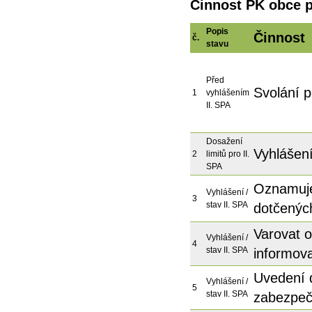
Činnost PK obce p
Popis
Činnost
č.
stavu
Před
Svolání 
1
vyhlášením
II. SPA
Dosažení
Vyhlášení
2
limitů pro II.
SPA
Oznamuje
Vyhlášení /
3
stav II. SPA
dotčenýc
Varovat 
Vyhlášení /
4
stav II. SPA
informova
Uvedení 
Vyhlášení /
5
stav II. SPA
zabezpeč