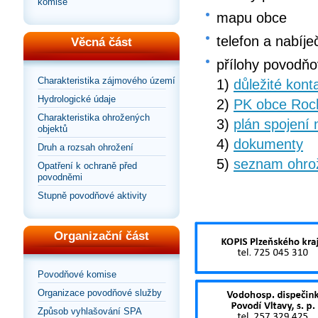
komise
mapu obce
telefon a nabíje
Věcná část
přílohy povodňo
Charakteristika zájmového území
1)
důležité kont
Hydrologické údaje
2)
PK obce Roch
Charakteristika ohrožených
3)
plán spojení 
objektů
4)
dokumenty
Druh a rozsah ohrožení
5)
seznam ohro
Opatření k ochraně před
povodněmi
Stupně povodňové aktivity
Organizační část
Povodňové komise
Organizace povodňové služby
Způsob vyhlašování SPA