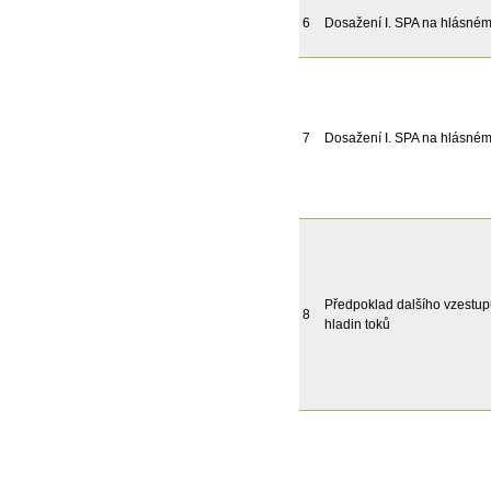
6
Dosažení I. SPA na hlásném 
7
Dosažení I. SPA na hlásném 
Předpoklad dalšího vzestu
8
hladin toků