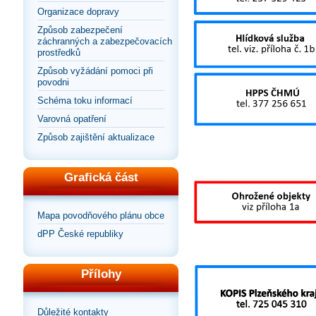
Organizace dopravy
Způsob zabezpečení
záchranných a zabezpečovacích
prostředků
Způsob vyžádání pomoci při
povodni
Schéma toku informací
Varovná opatření
Způsob zajištění aktualizace
Grafická část
Mapa povodňového plánu obce
dPP České republiky
Přílohy
Důležité kontakty