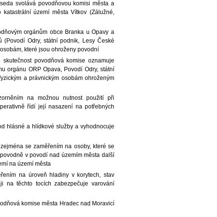
seda svolává povodňovou komisi města a
katastrální území města Vítkov (Zálužné,
vodňovým orgánům obce Branka u Opavy a
Povodí Odry, státní podnik, Lesy České
m osobám, které jsou ohroženy povodní
uto skutečnost povodňová komise oznamuje
 orgánu ORP Opava, Povodí Odry, státní
a fyzickým a právnickým osobám ohroženým
zorněním na možnou nutnost použití při
erativně řídí její nasazení na potřebných
od hlásné a hlídkové služby a vyhodnocuje
, zejména se zaměřením na osoby, které se
u povodně v povodí nad územím města další
zemí na území města
ením na úroveň hladiny v korytech, stav
i na těchto tocích zabezpečuje varování
povodňová komise města Hradec nad Moravicí