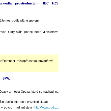
avidla prostřednictvím IBC HZS
žitelnost podle plánů spojení
vodí Odry, státní podnik nebo Ministerstva
epřítomnosti místopředseda povodňové
I. SPA:
Opavy a města Opava, které se nachází na
h obcí a informuje o vzniklé situaci
k v povodí nad městem (
http://www.pod.cz
,