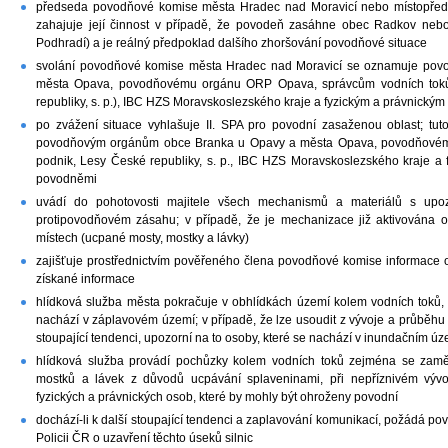
předseda povodňové komise města Hradec nad Moravicí nebo místopřed
zahajuje její činnost v případě, že povodeň zasáhne obec Radkov nebo 
Podhradí) a je reálný předpoklad dalšího zhoršování povodňové situace
svolání povodňové komise města Hradec nad Moravicí se oznamuje po
města Opava, povodňovému orgánu ORP Opava, správcům vodních toků (
republiky, s. p.), IBC HZS Moravskoslezského kraje a fyzickým a právnický
po zvážení situace vyhlašuje II. SPA pro povodní zasaženou oblast; t
povodňovým orgánům obce Branka u Opavy a města Opava, povodňovému
podnik, Lesy České republiky, s. p., IBC HZS Moravskoslezského kraje 
povodněmi
uvádí do pohotovosti majitele všech mechanismů a materiálů s upo
protipovodňovém zásahu; v případě, že je mechanizace již aktivována op
místech (ucpané mosty, mostky a lávky)
zajišťuje prostřednictvím pověřeného člena povodňové komise informace 
získané informace
hlídková služba města pokračuje v obhlídkách území kolem vodních toků
nachází v záplavovém území; v případě, že lze usoudit z vývoje a průběh
stoupající tendenci, upozorní na to osoby, které se nachází v inundačním ú
hlídková služba provádí pochůzky kolem vodních toků zejména se zaměř
mostků a lávek z důvodů ucpávání splaveninami, při nepříznivém vývoj
fyzických a právnických osob, které by mohly být ohroženy povodní
dochází-li k další stoupající tendenci a zaplavování komunikací, požádá 
Policii ČR o uzavření těchto úseků silnic