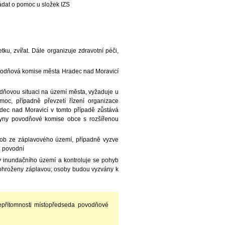
ádat o pomoc u složek IZS
ku, zvířat. Dále organizuje zdravotní péči,
povodňová komise města Hradec nad Moravicí
odňovou situaci na území města, vyžaduje u
c, případně převzetí řízení organizace
ec nad Moravicí v tomto případě zůstává
okyny povodňové komise obce s rozšířenou
osob ze záplavového území, případně vyzve
u povodní
ky inundačního území a kontroluje se pohyb
t ohroženy záplavou; osoby budou vyzvány k
epřítomnosti místopředseda povodňové