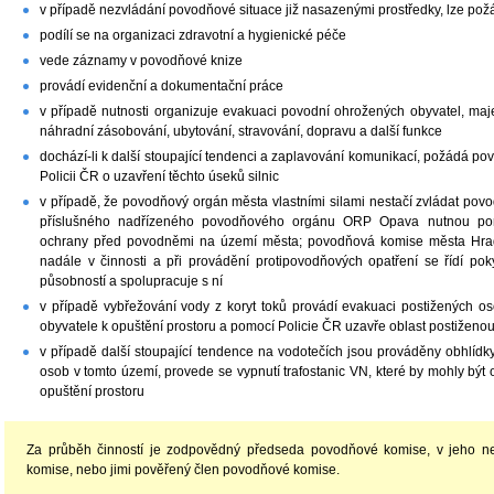
v případě nezvládání povodňové situace již nasazenými prostředky, lze pož
podílí se na organizaci zdravotní a hygienické péče
vede záznamy v povodňové knize
provádí evidenční a dokumentační práce
v případě nutnosti organizuje evakuaci povodní ohrožených obyvatel, majet
náhradní zásobování, ubytování, stravování, dopravu a další funkce
dochází-li k další stoupající tendenci a zaplavování komunikací, požádá 
Policii ČR o uzavření těchto úseků silnic
v případě, že povodňový orgán města vlastními silami nestačí zvládat pov
příslušného nadřízeného povodňového orgánu ORP Opava nutnou pomo
ochrany před povodněmi na území města; povodňová komise města Hrad
nadále v činnosti a při provádění protipovodňových opatření se řídí p
působností a spolupracuje s ní
v případě vybřežování vody z koryt toků provádí evakuaci postižených 
obyvatele k opuštění prostoru a pomocí Policie ČR uzavře oblast postiženo
v případě další stoupající tendence na vodotečích jsou prováděny obhlíd
osob v tomto území, provede se vypnutí trafostanic VN, které by mohly bý
opuštění prostoru
Za průběh činností je zodpovědný předseda povodňové komise, v jeho n
komise, nebo jimi pověřený člen povodňové komise.