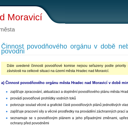
d Moravicí
 města
Činnost povodňového orgánu v době neb
povodni
Dále uvedené činnosti povodňové komise nejsou seřazeny podle priority 
závislosti na celkové situaci na území města Hradec nad Moravicí.
a) Činnost povodňového orgánu města Hradec nad Moravicí v době m
zajišťuje zpracování, aktualizaci a doplnění povodňového plánu města Hra
provádí povodňové prohlídky vodních toků
potvrzuje soulad věcné a grafické části povodňových plánů jednotlivých vlas
zajišťuje pracovní síly a věcné prostředky na provádění záchranných prací
seznamuje se s povodňovým plánem a jeho případnými změnami, upřesň
ochrany před povodněmi