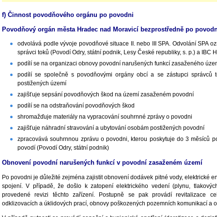
f) Činnost povodňového orgánu po povodni
Povodňový orgán města Hradec nad Moravicí bezprostředně po povodn
odvolává podle vývoje povodňové situace II. nebo III SPA. Odvolání SP
správci toků (Povodí Odry, státní podnik, Lesy České republiky, s. p.) a IB
podílí se na organizaci obnovy povodní narušených funkcí zasaženého úze
podílí se společně s povodňovými orgány obcí a se zástupci správců 
postižených území
zajišťuje sepsání povodňových škod na území zasaženém povodní
podílí se na odstraňování povodňových škod
shromažďuje materiály na vypracování souhrnné zprávy o povodni
zajišťuje náhradní stravování a ubytování osobám postižených povodní
zpracovává souhrnnou zprávu o povodni, kterou poskytuje do 3 měsíců
povodí (Povodí Odry, státní podnik)
Obnovení povodní narušených funkcí v povodní zasaženém území
Po povodni je důležité zejména zajistit obnovení dodávek pitné vody, elektrické e
spojení. V případě, že došlo k zatopení elektrického vedení (plynu, tlakov
provedené revizi těchto zařízení. Postupně se pak provádí revitalizace 
odklizovacích a úklidových prací, obnovy poškozených pozemních komunikací a o