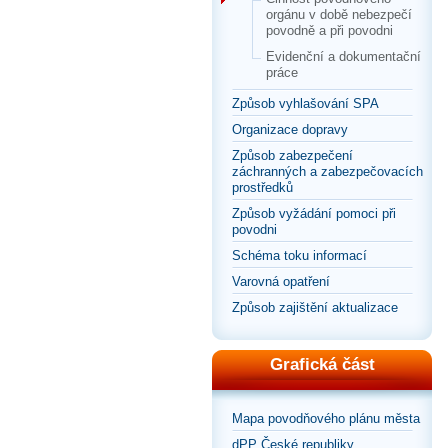
orgánu v době nebezpečí
povodně a při povodni
Evidenční a dokumentační
práce
Způsob vyhlašování SPA
Organizace dopravy
Způsob zabezpečení
záchranných a zabezpečovacích
prostředků
Způsob vyžádání pomoci při
povodni
Schéma toku informací
Varovná opatření
Způsob zajištění aktualizace
Grafická část
Mapa povodňového plánu města
dPP České republiky