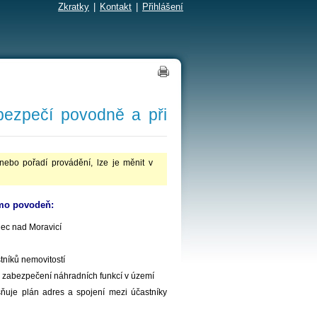
Zkratky
|
Kontakt
|
Přihlášení
ezpečí povodně a při
nebo pořadí provádění, lze je měnit v
imo povodeň:
dec nad Moravicí
tníků nemovitostí
 a zabezpečení náhradních funkcí v území
uje plán adres a spojení mezi účastníky