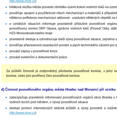
http://www.chmi.cz
)
hlídková služba města provede obhlídku území kolem vodních toků na územ
prověřuje spojení a použitelnost všech mechanizací a materiálů k případn
některou potřebnou mechanizaci aktivovat - ucpávání některých objektů na 
o vzniklých situacích informuje pravidelně příslušné povodňové org
povodňovou komisi ORP Opava, správce vodních toků (Povodí Odry, státní 
HZS Moravskoslezského kraje
pravidelně sleduje a vyhodnocuje další vývoj povodňové situace, zejména
prověřuje připravenost zasedacích prostor a jejich technického zázemí pro
provádí zápisy v povodňové knize
provádí evidenční a dokumentační práce
Za průběh činností je zodpovědný předseda povodňové komise, v jeho n
komise, nebo jimi pověřený člen povodňové komise.
d) Činnost povodňového orgánu města Hradec nad Moravicí při vzniku I
zabezpečuje pravidelné informování povodňových orgánů obce Branka u 
vodních tocích pod městem, o vývoji povodňové situace
sleduje pomocí internetových stránek průběh a vývoj povodně a sráže
http://www.chmi.cz
)