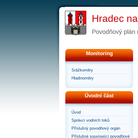
Hradec na
Povodňový plán
Monitoring
Srážkoměry
Hladinoměry
Úvodní část
Úvod
Správci vodních toků
Příslušný povodňový orgán
Příslušné související povodňové