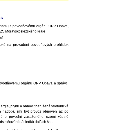
i:
A oznamuje povodňovému orgánu ORP Opava,
C HZS Moravskoslezského kraje
mí
toků na provádění povodňových prohlídek
 povodňovému orgánu ORP Opava a správci
nergie, plynu a obnovit narušená telefonická
ých nádob), smí být provoz obnoven až po
celého povodní zasaženého území včetně
dstraňování následků dalších škod.