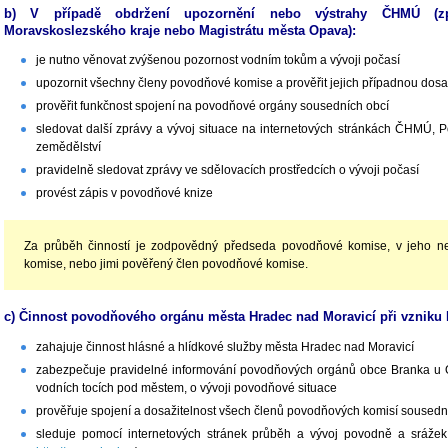
b) V případě obdržení upozornění nebo výstrahy ČHMÚ (zpr
Moravskoslezského kraje nebo Magistrátu města Opava):
je nutno věnovat zvýšenou pozornost vodním tokům a vývoji počasí
upozornit všechny členy povodňové komise a prověřit jejich případnou dosa
prověřit funkčnost spojení na povodňové orgány sousedních obcí
sledovat další zprávy a vývoj situace na internetových stránkách ČHMÚ, Po
zemědělství
pravidelně sledovat zprávy ve sdělovacích prostředcích o vývoji počasí
provést zápis v povodňové knize
Za průběh činností je zodpovědný předseda povodňové komise, v jeho n
komise, nebo jimi pověřený člen povodňové komise.
c) Činnost povodňového orgánu města Hradec nad Moravicí při vzniku 
zahajuje činnost hlásné a hlídkové služby města Hradec nad Moravicí
zabezpečuje pravidelné informování povodňových orgánů obce Branka u 
vodních tocích pod městem, o vývoji povodňové situace
prověřuje spojení a dosažitelnost všech členů povodňových komisí sousedníc
sleduje pomocí internetových stránek průběh a vývoj povodně a sráže