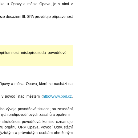
nka u Opavy a města Opava, je s nimi v
ze dosažení III. SPA prověřuje připravenost
epřítomnosti místopředseda povodňové
Opavy a města Opava, které se nachází na
k v povodí nad městem (
http://www.pod.cz
,
ního vývoje povodňové situace; na zasedání
utných protipovodňových zásahů a opatření
uto skutečnost povodňová komise oznamuje
 orgánu ORP Opava, Povodí Odry, státní
a fyzickým a právnickým osobám ohroženým