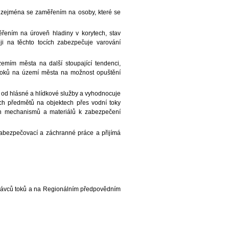
, zejména se zaměřením na osoby, které se
řením na úroveň hladiny v korytech, stav
i na těchto tocích zabezpečuje varování
emím města na další stoupající tendenci,
 toků na území města na možnost opuštění
 od hlásné a hlídkové služby a vyhodnocuje
ch předmětů na objektech přes vodní toky
ech mechanismů a materiálů k zabezpečení
zabezpečovací a záchranné práce a přijímá
správců toků a na Regionálním předpovědním