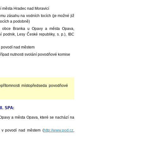
í města Hradec nad Moravicí
ému zásahu na vodních tocích (je možné již
tocích a podobně)
ány obce Branka u Opavy a města Opava,
podnik, Lesy České republiky, s. p.), IBC
 v povodí nad městem
 případ nutnosti svolání povodňové komise
epřítomnosti místopředseda povodňové
I. SPA:
Opavy a města Opava, které se nachází na
k v povodí nad městem (
http://www.pod.cz
,