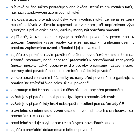
povodněmi
hlídková služba města pokračuje v obhlídkách území kolem vodních toků
nachází v záplavovém území vodních toků
hlídková služba provádí pochůzky kolem vodních toků, zejména se zamě
mostků a lávek z důvodů ucpávání splaveninami, při nepříznivém vývoj
fyzických a právnických osob, které by mohly být ohroženy povodní
v případě, že lze usoudit z vývoje a průběhu povodně v povodí nad úz
upozorní (případně vyzve) osoby, které se nachází v inundačním území
prostoru záplavového území, případně i jejich evakuaci
zajišťuje si prostřednictvím pověřeného člena povodňové komise informace
získané informace, např. nasazení pracovníků k odstraňování zachycený
(mosty, mostky, lávky); operativně dle potřeby organizuje nasazení vš
ochrany před povodněmi nebo ke zmírnění následků povodně
ve spolupráci s ostatními účastníky ochrany před povodněmi organizuje 
opatření ke zmírnění škodlivých účinků povodně
koordinuje a řídí činnost ostatních účastníků ochrany před povodněmi
vyžaduje v případě nutnosti pomoc fyzických a právnických osob
vyžaduje v případě, kdy hrozí nebezpečí z prodlení pomoc Armády ČR
pravidelně se informuje o vývoji situace na vodních tocích u příslušných 
pracovišti ČHMÚ Ostrava
pravidelně sleduje a vyhodnocuje další vývoj povodňové situace
zajišťuje provádění dokumentace během povodně