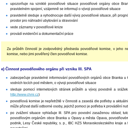
upozorňuje na vzniklé povodňové situace povodňové orgány obce Bra
pravidelném spojení, vzájemně se informují o vývoji povodňové situace
pravidelně sleduje a vyhodnocuje další vývoj povodňové situace, při prognó
prostor pro náhradní ubytování a stravování
vede záznamy v povodňové knize
provádí evidenční a dokumentační práce
Za průběh činností je zodpovědný předseda povodňové komise, v jeho n
komise, nebo jimi pověřený člen povodňové komise.
e) Činnost povodňového orgánu při vzniku III. SPA
zabezpečuje pravidelné informování povodňových orgánů obce Branka u 
vodních tocích pod městem, o vývoji povodňové situace
sleduje pomocí internetových stránek průběh a vývoj povodně a sráže
http://www.chmi.cz
)
povodňová komise je nepřetržitě v činnosti a zasedá dle potřeby a aktuál
může přizvat další odborné osoby, jejichž pomoci je potřeba k provádění n
po zvážení situace vyhlašuje III. SPA pro povodní zasaženou oblast; t
povodňovým orgánům obce Branka u Opavy a města Opava, povodňovému
podnik, Lesy České republiky, s. p., IBC HZS Moravskoslezského kraje 