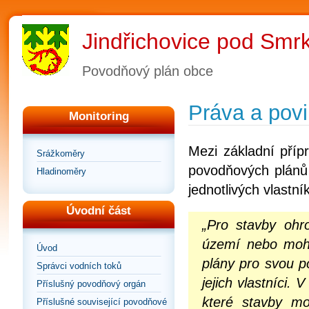
Jindřichovice pod Sm
Povodňový plán obce
Práva a povi
Monitoring
Mezi základní příp
Srážkoměry
povodňových plánů 
Hladinoměry
jednotlivých vlastn
Úvodní část
„Pro stavby ohr
území nebo moho
Úvod
plány pro svou 
Správci vodních toků
jejich vlastníci.
Příslušný povodňový orgán
které stavby mo
Příslušné související povodňové