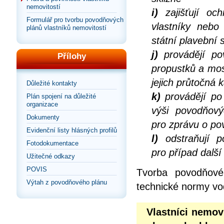
nemovitostí
i)
zajišťují och
Formulář pro tvorbu povodňových
vlastníky nebo
plánů vlastníků nemovitostí
státní plavební 
j)
provádějí po
Přílohy
propustků a mos
jejich průtočná 
Důležité kontakty
k)
provádějí po 
Plán spojení na důležité
organizace
výši povodňov
Dokumenty
pro zprávu o po
Evidenční listy hlásných profilů
l)
odstraňují p
Fotodokumentace
pro případ dalš
Užitečné odkazy
POVIS
Tvorba povodňové
Výtah z povodňového plánu
technické normy vo
Vlastníci nemov