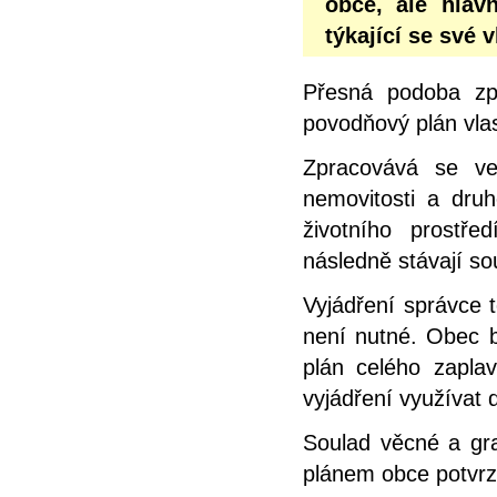
obce, ale hlav
týkající se své 
Přesná podoba zp
povodňový plán vlas
Zpracovává se ve
nemovitosti a dru
životního prostř
následně stávají s
Vyjádření správce 
není nutné. Obec b
plán celého zapl
vyjádření využívat d
Soulad věcné a gra
plánem obce potvrz