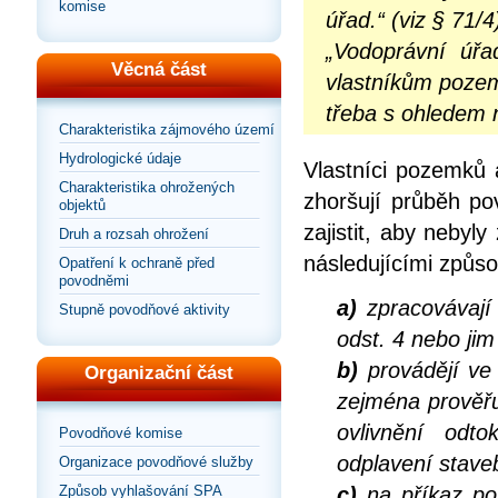
komise
úřad.“ (viz § 71/4
„Vodoprávní úřa
Věcná část
vlastníkům pozem
třeba s ohledem n
Charakteristika zájmového území
Hydrologické údaje
Vlastníci pozemků 
Charakteristika ohrožených
zhoršují průběh po
objektů
zajistit, aby neby
Druh a rozsah ohrožení
následujícími způso
Opatření k ochraně před
povodněmi
a)
zpracovávají 
Stupně povodňové aktivity
odst. 4 nebo ji
b)
provádějí ve
Organizační část
zejména prověřu
ovlivnění od
Povodňové komise
odplavení staveb
Organizace povodňové služby
Způsob vyhlašování SPA
c)
na příkaz po