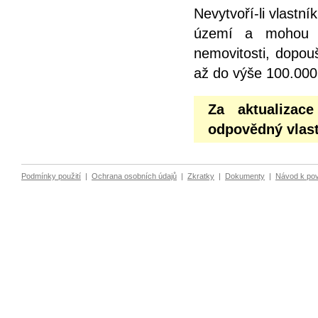
Nevytvoří-li vlastn
území a mohou z
nemovitosti, dopou
až do výše 100.000
Za aktualizac
odpovědný vlast
Podmínky použití
|
Ochrana osobních údajů
|
Zkratky
|
Dokumenty
|
Návod k po