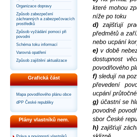
Organizace dopravy
které mohou zp
Způsob zabezpečení
níže po toku
záchranných a zabezpečovacích
prostředků
d)
zajišťují pr
Způsob vyžádání pomoci při
předmětů a zaří
povodni
nebo ucpání kor
Schéma toku informací
e)
v době nebezp
Varovná opatření
dostupnost věc
Způsob zajištění aktualizace
povodňového pl
f)
sledují na po
Grafická část
převedení pov
ucpání průtočnéh
Mapa povodňového plánu obce
g)
účastní se hl
dPP České republiky
povodně povodň
sbor České repu
Plány vlastníků nem.
h)
zajišťují zác
sklizně
Práva a povinnosti vlastníků