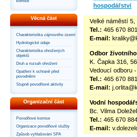
komise
hospodářství
Věcná část
Velké náměstí 5,
Tel.:
465 670 80
Charakteristika zájmového území
E-mail:
kraliky@k
Hydrologické údaje
Charakteristika ohrožených
Odbor životního
objektů
K. Čapka 316, 56
Druh a rozsah ohrožení
Vedoucí odboru - 
Opatření k ochraně před
povodněmi
Tel.:
465 670 88
Stupně povodňové aktivity
E-mail:
j.orlita@k
Organizační část
Vodní hospodářs
Bc. Vilma Doležel
Povodňové komise
Tel.:
465 670 88
Organizace povodňové služby
E-mail:
v.dolezel
Způsob vyhlašování SPA