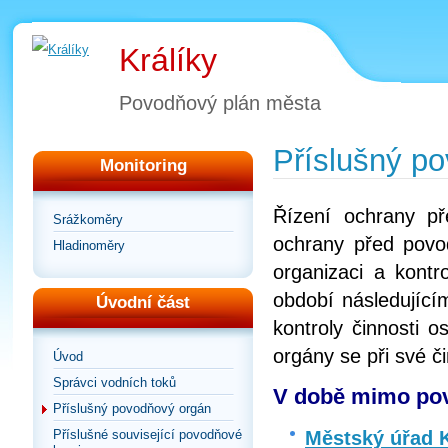
Králíky
Povodňový plán města
Příslušný p
Monitoring
Řízení ochrany p
Srážkoměry
ochrany před povod
Hladinoměry
organizaci a kontr
období následující
Úvodní část
kontroly činnosti 
orgány se při své č
Úvod
Správci vodních toků
V době mimo pov
Příslušný povodňový orgán
Městský úřad K
Příslušné související povodňové