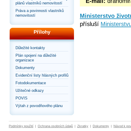
E-mail:
drahomir
plánů vlastníků nemovitostí
Práva a povinnosti vlastníků
Ministerstvo život
nemovitostí
přísluší
Ministerstvu
Přílohy
Důležité kontakty
Plán spojení na důležité
organizace
Dokumenty
Evidenční listy hlásných profilů
Fotodokumentace
Užitečné odkazy
POVIS
Výtah z povodňového plánu
Podmínky použití
|
Ochrana osobních údajů
|
Zkratky
|
Dokumenty
|
Návod k po