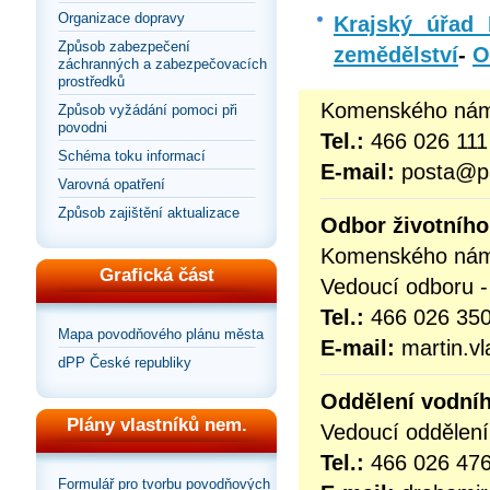
Organizace dopravy
Krajský úřad 
Způsob zabezpečení
zemědělství
-
O
záchranných a zabezpečovacích
prostředků
Komenského námě
Způsob vyžádání pomoci při
povodni
Tel.:
466 026 111
Schéma toku informací
E-mail:
posta@pa
Varovná opatření
Způsob zajištění aktualizace
Odbor životního
Komenského námě
Grafická část
Vedoucí odboru -
Tel.:
466 026 35
Mapa povodňového plánu města
E-mail:
martin.vl
dPP České republiky
Oddělení vodní
Plány vlastníků nem.
Vedoucí oddělení
Tel.:
466 026 47
Formulář pro tvorbu povodňových