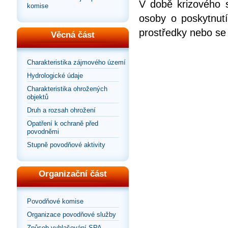
V době krizového s
komise
osoby o poskytnutí
prostředky nebo se
Věcná část
Charakteristika zájmového území
Hydrologické údaje
Charakteristika ohrožených
objektů
Druh a rozsah ohrožení
Opatření k ochraně před
povodněmi
Stupně povodňové aktivity
Organizační část
Povodňové komise
Organizace povodňové služby
Způsob vyhlašování SPA