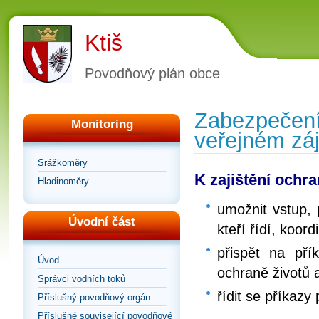
Ktiš
Povodňový plán obce
Zabezpečen
Monitoring
veřejném zá
Srážkoměry
K zajištění ochr
Hladinoměry
umožnit vstup,
Úvodní část
kteří řídí, koo
přispět na př
Úvod
ochraně životů
Správci vodních toků
řídit se příkaz
Příslušný povodňový orgán
Příslušné související povodňové