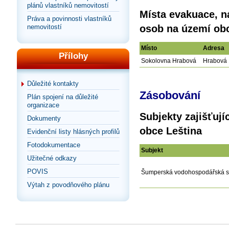
plánů vlastníků nemovitostí
Místa evakuace, n
Práva a povinnosti vlastníků
nemovitostí
osob na území obc
Místo
Adresa
Přílohy
Sokolovna Hrabová
Hrabová 
Důležité kontakty
Zásobování
Plán spojení na důležité
organizace
Subjekty zajišťuj
Dokumenty
obce Leština
Evidenční listy hlásných profilů
Fotodokumentace
Subjekt
Užitečné odkazy
POVIS
Šumperská vodohospodářská spo
Výtah z povodňového plánu