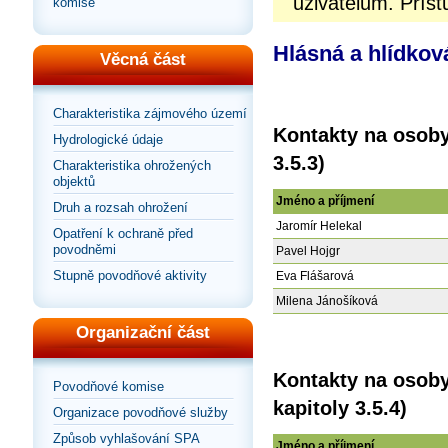
uživatelům. Příst
komise
Hlásná a hlídkov
Věcná část
Charakteristika zájmového území
Kontakty na osoby
Hydrologické údaje
3.5.3)
Charakteristika ohrožených
objektů
Jméno a příjmení
Druh a rozsah ohrožení
Jaromír Helekal
Opatření k ochraně před
povodněmi
Pavel Hojgr
Stupně povodňové aktivity
Eva Flášarová
Milena Jánošíková
Organizační část
Kontakty na osoby
Povodňové komise
kapitoly 3.5.4)
Organizace povodňové služby
Způsob vyhlašování SPA
Jméno a příjmení