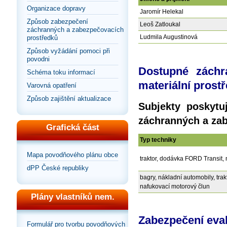
Organizace dopravy
Jaromír Helekal
Způsob zabezpečení
Leoš Zatloukal
záchranných a zabezpečovacích
Ludmila Augustinová
prostředků
Způsob vyžádání pomoci při
povodni
Dostupné záchr
Schéma toku informací
materiální prost
Varovná opatření
Způsob zajištění aktualizace
Subjekty poskytu
záchranných a zab
Grafická část
Typ techniky
Mapa povodňového plánu obce
traktor, dodávka FORD Transit,
dPP České republiky
bagry, nákladní automobily, tr
nafukovací motorový člun
Plány vlastníků nem.
Zabezpečení eva
Formulář pro tvorbu povodňových