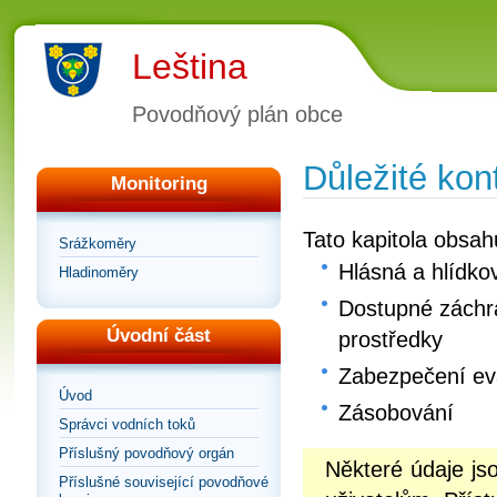
Leština
Povodňový plán obce
Důležité kon
Monitoring
Tato kapitola obsah
Srážkoměry
Hlásná a hlídko
Hladinoměry
Dostupné záchra
Úvodní část
prostředky
Zabezpečení e
Úvod
Zásobování
Správci vodních toků
Příslušný povodňový orgán
Některé údaje j
Příslušné související povodňové