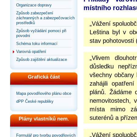
Organizace dopravy
místního rozhlas
Způsob zabezpečení
záchranných a zabezpečovacích
„Vážení spoluob
prostředků
Způsob vyžádání pomoci při
Leština byl v ob
povodni
stav pohotovosti 
Schéma toku informací
Varovná opatření
„Vlivem dlouhot
Způsob zajištění aktualizace
důsledku nepříz
všechny občany b
Grafická část
zahájili opatře
plánů. Žádáme o
Mapa povodňového plánu obce
nemovitostech, v
dPP České republiky
místa mimo záp
suterénů a přízem
Plány vlastníků nem.
„Vážení spoluob
Formulář pro tvorbu povodňových