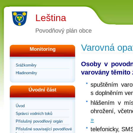
Leština
Povodňový plán obce
Varovná opa
Monitoring
Osoby v povodní
Srážkoměry
varovány těmito
Hladinoměry
spuštěním varo
Úvodní část
s doplněním ver
hlášením v mí
Úvod
ohrožení, včetn
Správci vodních toků
»
Příslušný povodňový orgán
telefonicky, SM
Příslušné související povodňové