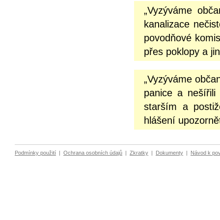
„Vyzýváme občan
kanalizace nečist
povodňové komisi
přes poklopy a ji
„Vyzýváme občany
panice a nešíři
starším a posti
hlášení upozornět
Podmínky použití
|
Ochrana osobních údajů
|
Zkratky
|
Dokumenty
|
Návod k po