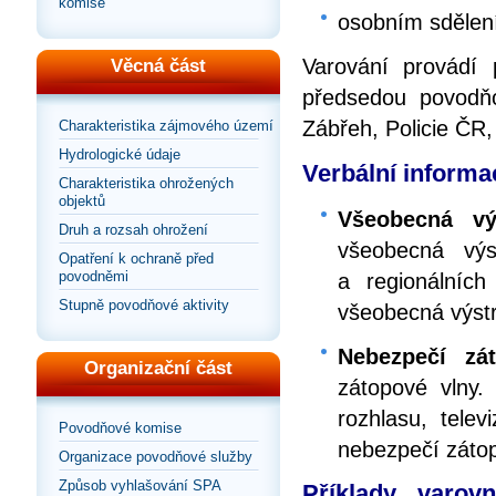
komise
osobním sdělen
Varování provádí
Věcná část
předsedou povodň
Zábřeh, Policie ČR,
Charakteristika zájmového území
Hydrologické údaje
Verbální informac
Charakteristika ohrožených
objektů
Všeobecná vý
Druh a rozsah ohrožení
všeobecná výst
Opatření k ochraně před
povodněmi
a regionálních
Stupně povodňové aktivity
všeobecná výst
Nebezpečí zá
Organizační část
zátopové vlny.
rozhlasu, telev
Povodňové komise
nebezpečí zátop
Organizace povodňové služby
Způsob vyhlašování SPA
Příklady varov