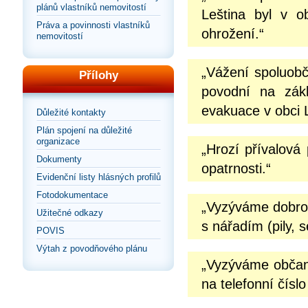
plánů vlastníků nemovitostí
Leština byl v o
Práva a povinnosti vlastníků
ohrožení.“
nemovitostí
„Vážení spoluobč
Přílohy
povodní na zák
evakuace v obci Le
Důležité kontakty
Plán spojení na důležité
organizace
„Hrozí přívalová
Dokumenty
opatrnosti.“
Evidenční listy hlásných profilů
Fotodokumentace
„Vyzýváme dobrov
Užitečné odkazy
s nářadím (pily, 
POVIS
Výtah z povodňového plánu
„Vyzýváme občany
na telefonní čísl