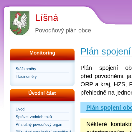
Líšná
Povodňový plán obce
Plán spojení
Monitoring
Plán spojení ob
Srážkoměry
před povodněmi, ja
Hladinoměry
ORP a kraj, HZS, P
přehledně na jedno
Úvodní část
Plán spojení ob
Úvod
Správci vodních toků
Některé kontakt
Příslušný povodňový orgán