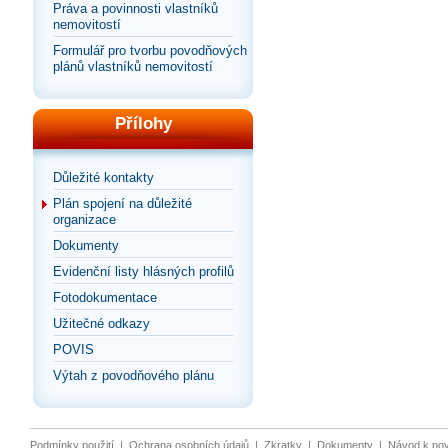
Práva a povinnosti vlastníků
nemovitostí
Formulář pro tvorbu povodňových
plánů vlastníků nemovitostí
Přílohy
Důležité kontakty
Plán spojení na důležité
organizace
Dokumenty
Evidenční listy hlásných profilů
Fotodokumentace
Užitečné odkazy
POVIS
Výtah z povodňového plánu
Podmínky použití
|
Ochrana osobních údajů
|
Zkratky
|
Dokumenty
|
Návod k po