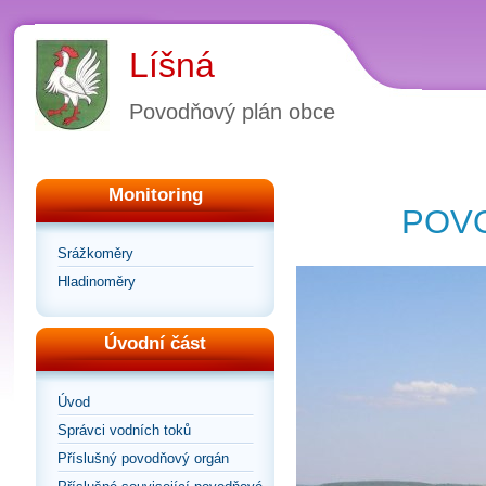
Líšná
Povodňový plán obce
Monitoring
POVO
Srážkoměry
Hladinoměry
Úvodní část
Úvod
Správci vodních toků
Příslušný povodňový orgán