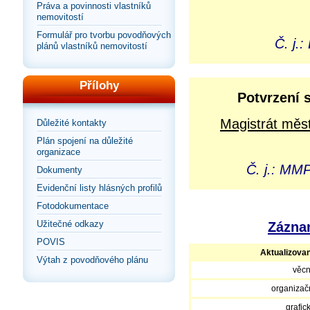
Práva a povinnosti vlastníků
nemovitostí
Formulář pro tvorbu povodňových
Č. j.
plánů vlastníků nemovitostí
Přílohy
Potvrzení 
Magistrát měst
Důležité kontakty
Plán spojení na důležité
organizace
Č. j.: MM
Dokumenty
Evidenční listy hlásných profilů
Fotodokumentace
Užitečné odkazy
Záznam
POVIS
Aktualizova
Výtah z povodňového plánu
věcn
organizačn
grafic