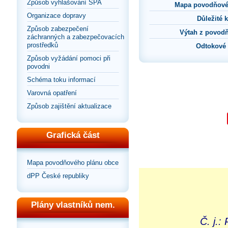
Způsob vyhlašování SPA
Mapa povodňové
Organizace dopravy
Důležité 
Způsob zabezpečení
Výtah z povod
záchranných a zabezpečovacích
prostředků
Odtokové
Způsob vyžádání pomoci při
povodni
Schéma toku informací
Varovná opatření
Způsob zajištění aktualizace
Grafická část
Mapa povodňového plánu obce
dPP České republiky
Plány vlastníků nem.
Č. j.