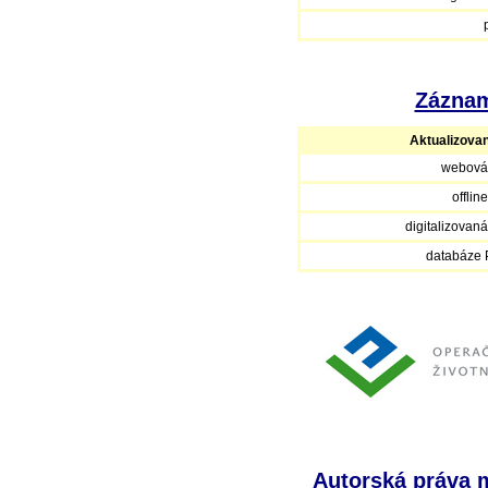
Záznam
Aktualizova
webová
offlin
digitalizovan
databáze
Autorská práva m