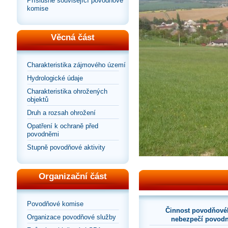
Příslušné související povodňové
komise
Věcná část
Charakteristika zájmového území
Hydrologické údaje
Charakteristika ohrožených
objektů
Druh a rozsah ohrožení
Opatření k ochraně před
povodněmi
Stupně povodňové aktivity
Organizační část
Povodňové komise
Činnost povodňové
Organizace povodňové služby
nebezpečí povodn