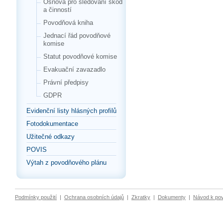
Osnova pro sledování škod
a činností
Povodňová kniha
Jednací řád povodňové
komise
Statut povodňové komise
Evakuační zavazadlo
Právní předpisy
GDPR
Evidenční listy hlásných profilů
Fotodokumentace
Užitečné odkazy
POVIS
Výtah z povodňového plánu
Podmínky použití
|
Ochrana osobních údajů
|
Zkratky
|
Dokumenty
|
Návod k po