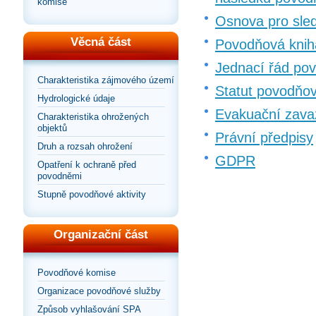
komise
Osnova pro sled
Věcná část
Povodňová knih
Jednací řád po
Charakteristika zájmového území
Statut povodňo
Hydrologické údaje
Evakuační zava
Charakteristika ohrožených
objektů
Právní předpisy
Druh a rozsah ohrožení
GDPR
Opatření k ochraně před
povodněmi
Stupně povodňové aktivity
Organizační část
Povodňové komise
Organizace povodňové služby
Způsob vyhlašování SPA