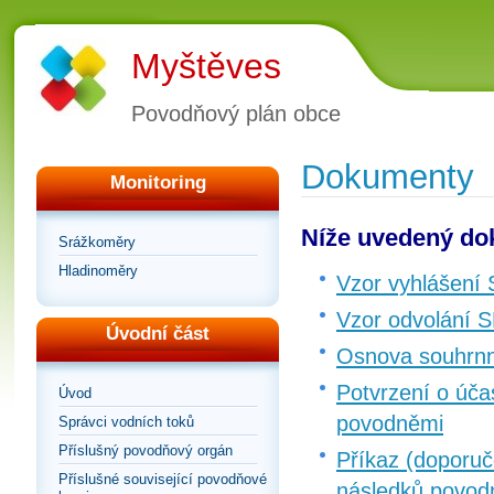
Myštěves
Povodňový plán obce
Dokumenty
Monitoring
Níže uvedený dok
Srážkoměry
Hladinoměry
Vzor vyhlášení
Vzor odvolání 
Úvodní část
Osnova souhrnn
Potvrzení o úča
Úvod
povodněmi
Správci vodních toků
Příslušný povodňový orgán
Příkaz (doporuč
Příslušné související povodňové
následků povod