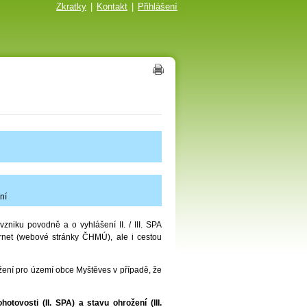
Zkratky
|
Kontakt
|
Přihlášení
ní
niku povodně a o vyhlášení II. / III. SPA
rnet (webové stránky ČHMÚ), ale i cestou
ení pro území obce Myštěves v případě, že
hotovosti (II. SPA) a stavu ohrožení (III.