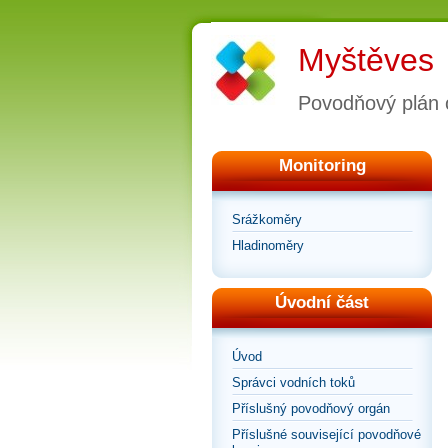
Myštěves
Povodňový plán 
Monitoring
Srážkoměry
Hladinoměry
Úvodní část
Úvod
Správci vodních toků
Příslušný povodňový orgán
Příslušné související povodňové