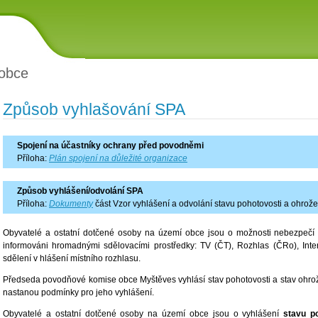
obce
Způsob vyhlašování SPA
Spojení na účastníky ochrany před povodněmi
Příloha:
Plán spojení na důležité organizace
Způsob vyhlášení/odvolání SPA
Příloha:
Dokumenty
část Vzor vyhlášení a odvolání stavu pohotovosti a ohrože
Obyvatelé a ostatní dotčené osoby na území obce jsou o možnosti nebezpečí vz
informováni hromadnými sdělovacími prostředky: TV (ČT), Rozhlas (ČRo), Inte
sdělení v hlášení místního rozhlasu.
Předseda povodňové komise obce Myštěves vyhlásí stav pohotovosti a stav ohrož
nastanou podmínky pro jeho vyhlášení.
Obyvatelé a ostatní dotčené osoby na území obce jsou o vyhlášení
stavu po