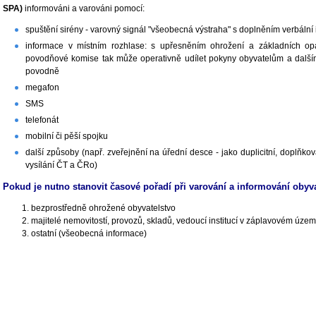
SPA)
informováni a varováni pomocí:
spuštění sirény - varovný signál "všeobecná výstraha" s doplněním verbální
informace v místním rozhlase: s upřesněním ohrožení a základních o
povodňové komise tak může operativně udílet pokyny obyvatelům a dalš
povodně
megafon
SMS
telefonát
mobilní či pěší spojku
další způsoby (např. zveřejnění na úřední desce - jako duplicitní, doplňko
vysílání ČT a ČRo)
Pokud je nutno stanovit časové pořadí při varování a informování obyva
bezprostředně ohrožené obyvatelstvo
majitelé nemovitostí, provozů, skladů, vedoucí institucí v záplavovém ú
ostatní (všeobecná informace)