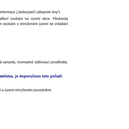
 informace („Nebezpečí zátopové vlny“)
patření osobám na území obce. Předseda
ím osobám v ohroženém území ke zvládání
vá varianta, hromadné sdělovací prostředky:
telstva, je doporučeno toto pořadí:
zemí a území ohroženém povodněmi