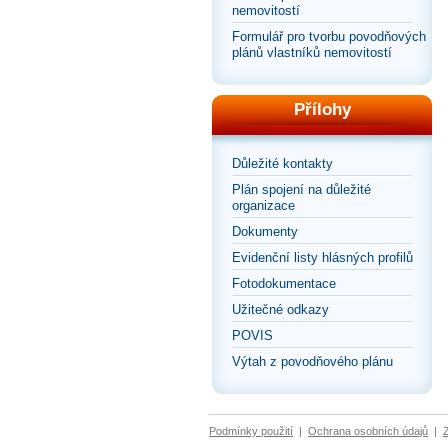
nemovitostí
Formulář pro tvorbu povodňových
plánů vlastníků nemovitostí
Přílohy
Důležité kontakty
Plán spojení na důležité
organizace
Dokumenty
Evidenční listy hlásných profilů
Fotodokumentace
Užitečné odkazy
POVIS
Výtah z povodňového plánu
Podmínky použití
|
Ochrana osobních údajů
|