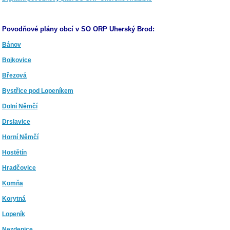
Povodňové plány obcí v SO ORP Uherský Brod:
Bánov
Bojkovice
Březová
Bystřice pod Lopeníkem
Dolní Němčí
Drslavice
Horní Němčí
Hostětín
Hradčovice
Komňa
Korytná
Lopeník
Nezdenice