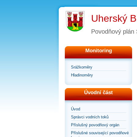
Uherský B
Povodňový plán
Monitoring
Srážkoměry
Hladinoměry
Úvodní část
Úvod
Správci vodních toků
Příslušný povodňový orgán
Příslušné související povodňové