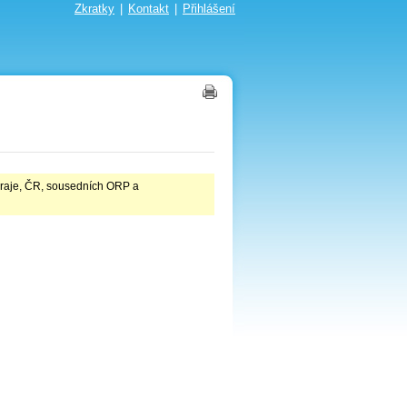
Zkratky
|
Kontakt
|
Přihlášení
 kraje, ČR, sousedních ORP a