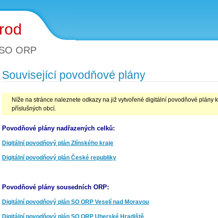
rod
 SO ORP
Související povodňové plány
Níže na stránce naleznete odkazy na již vytvořené digitální povodňové plány
příslušných obcí.
Povodňové plány nadřazených celků:
Digitální povodňový plán Zlínského kraje
Digitální povodňový plán České republiky
Povodňové plány sousedních ORP:
Digitální povodňový plán SO ORP Veselí nad Moravou
Digitální povodňový plán SO ORP Uherské Hradiště