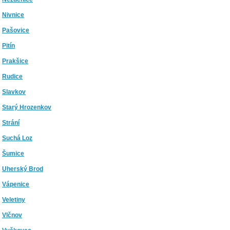
Nivnice
Pašovice
Pitín
Prakšice
Rudice
Slavkov
Starý Hrozenkov
Strání
Suchá Loz
Šumice
Uherský Brod
Vápenice
Veletiny
Vlčnov