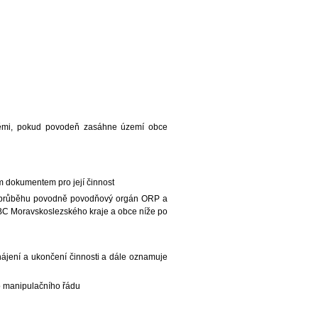
odněmi, pokud povodeň zasáhne území obce
m dokumentem pro její činnost
 a průběhu povodně povodňový orgán ORP a
IBC Moravskoslezského kraje a obce níže po
ájení a ukončení činnosti a dále oznamuje
 manipulačního řádu