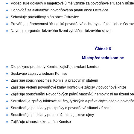
Podepisuje doklady o majetkové újmě vzniklé za povodňové situace v důsle
Odpovídá za aktualizaci povodňového plánu obce Ostravice
Schvaluje povodňový plán obce Ostravice
Prověřuje připravenost účastníků povodňové ochrany na území obce Ostrav
Navrhuje orgánům krizového řízení vyhlášení krizového stavu
Článek 6
Místopředseda komise
Dle pokynu předsedy Komise zajišťuje svolání komise
Sestavuje zápisy z jednání Komise
Zajišťuje součinnost mezi Komisí a pracovním štábem
Zajišťuje vedení povodňové knihy, kontroluje zápisy v povodňové knize
Zajišťuje soustředění Povodňových plánů vlastníků nemovitostí na území ob
Soustřeďuje zprávy hlídkové služby, fyzických a právnických osob o povodň
Soustřeďuje podklady pro zprávy o povodňové situaci z území
Soustřeďuje podklady pro doložení majetkové újmy
Zajišťuje činnost sekretariátu Komise