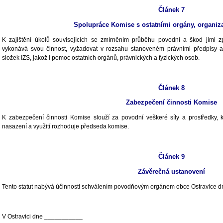
Článek 7
Spolupráce Komise s ostatními orgány, organiz
K zajištění úkolů souvisejících se zmírněním průběhu povodní a škod jimi
vykonává svou činnost, vyžadovat v rozsahu stanoveném právními předpis
složek IZS, jakož i pomoc ostatních orgánů, právnických a fyzických osob.
Článek 8
Zabezpečení činnosti Komise
K zabezpečení činnosti Komise slouží za povodní veškeré síly a prostředky, k
nasazení a využití rozhoduje předseda komise.
Článek 9
Závěrečná ustanovení
Tento statut nabývá účinnosti
schválením povodňovým orgánem obce Ostravice 
V Ostravici dne ___________