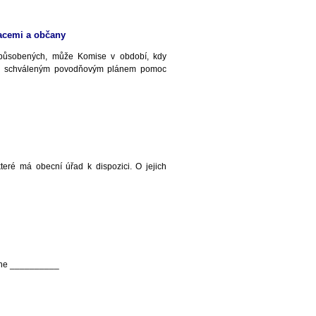
acemi a občany
 způsobených, může Komise v období, kdy
y a schváleným povodňovým plánem pomoc
teré má obecní úřad k dispozici. O jejich
dne __________