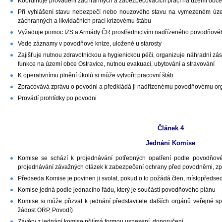
Koordinuje provádění záchranných a zabezpečovacích prací na území obce
Při vyhlášení stavu nebezpečí nebo nouzového stavu na vymezeném územ
záchranných a likvidačních prací krizovému štábu
Vyžaduje pomoc IZS a Armády ČR prostřednictvím nadřízeného povodňové
Vede záznamy v povodňové knize, uložené u starosty
Zajišťuje nutnou zdravotnickou a hygienickou péči, organizuje náhradní zá
funkce na území obce Ostravice, nutnou evakuaci, ubytování a stravování
K operativnímu plnění úkolů si může vytvořit pracovní štáb
Zpracovává zprávu o povodni a předkládá ji nadřízenému povodňovému o
Provádí prohlídky po povodni
Článek 4
Jednání Komise
Komise se schází k projednávání potřebných opatření podle povodňové
projednávání závažných otázek k zabezpečení ochrany před povodněmi, zpr
Předseda Komise je povinen ji svolat, pokud o to požádá člen, místopředse
Komise jedná podle jednacího řádu, který je součástí povodňového plánu
Komise si může přizvat k jednání představitele dalších orgánů veřejné s
žádost ORP, Povodí)
Závěry z jednání komise přijímá formou usnesení, doporučení