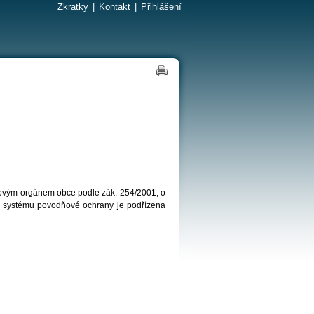
Zkratky
|
Kontakt
|
Přihlášení
ňovým orgánem obce podle zák. 254/2001, o
v systému povodňové ochrany je podřízena