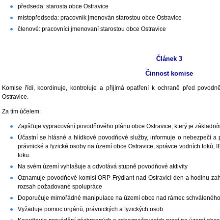
předseda: starosta obce Ostravice
místopředseda: pracovník jmenován starostou obce Ostravice
členové: pracovníci jmenovaní starostou obce Ostravice
Článek 3
Činnost komise
Komise řídí, koordinuje, kontroluje a přijímá opatření k ochraně před pov
Ostravice.
Za tím účelem:
Zajišťuje vypracování povodňového plánu obce Ostravice, který je základní
Účastní se hlásné a hlídkové povodňové služby, informuje o nebezpečí
právnické a fyzické osoby na území obce Ostravice, správce vodních toků, 
toku.
Na svém území vyhlašuje a odvolává stupně povodňové aktivity
Oznamuje povodňové komisi ORP Frýdlant nad Ostravicí den a hodinu zah
rozsah požadované spolupráce
Doporučuje mimořádné manipulace na území obce nad rámec schváleného
Vyžaduje pomoc orgánů, právnických a fyzických osob