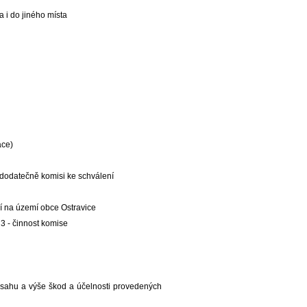
 i do jiného místa
ace)
 dodatečně komisi ke schválení
í na území obce Ostravice
3 - činnost komise
zsahu a výše škod a účelnosti provedených