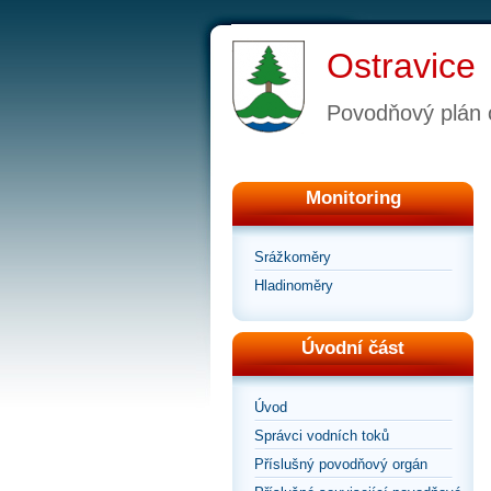
Ostravice
Povodňový plán 
Monitoring
Srážkoměry
Hladinoměry
Úvodní část
Úvod
Správci vodních toků
Příslušný povodňový orgán