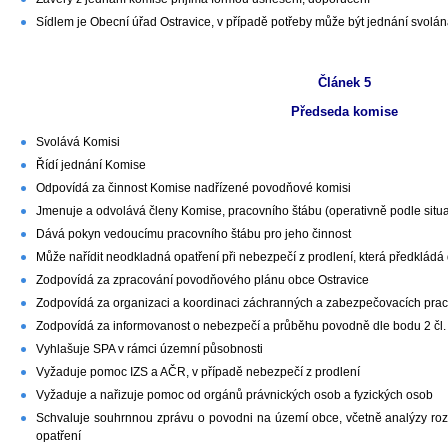
Sídlem je Obecní úřad Ostravice, v případě potřeby může být jednání svolána
Článek 5
Předseda komise
Svolává Komisi
Řídí jednání Komise
Odpovídá za činnost Komise nadřízené povodňové komisi
Jmenuje a odvolává členy Komise, pracovního štábu (operativně podle situ
Dává pokyn vedoucímu pracovního štábu pro jeho činnost
Může nařídit neodkladná opatření při nebezpečí z prodlení, která předkládá
Zodpovídá za zpracování povodňového plánu obce Ostravice
Zodpovídá za organizaci a koordinaci záchranných a zabezpečovacích prac
Zodpovídá za informovanost o nebezpečí a průběhu povodně dle bodu 2 čl. 
Vyhlašuje SPA v rámci územní působnosti
Vyžaduje pomoc IZS a AČR, v případě nebezpečí z prodlení
Vyžaduje a nařizuje pomoc od orgánů právnických osob a fyzických osob
Schvaluje souhrnnou zprávu o povodni na území obce, včetně analýzy ro
opatření