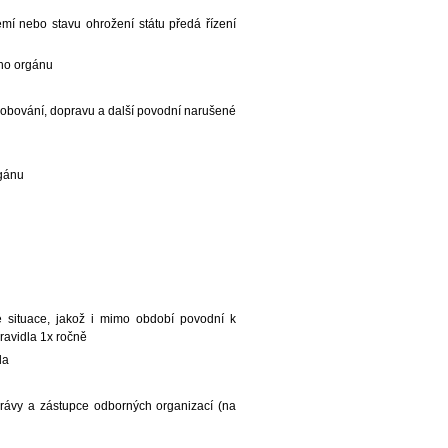
í nebo stavu ohrožení státu předá řízení
ho orgánu
sobování, dopravu a další povodní narušené
rgánu
 situace, jakož i mimo období povodní k
avidla 1x ročně
da
právy a zástupce odborných organizací (na