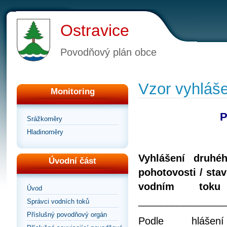
Ostravice
Povodňový plán obce
Vzor vyhláš
Monitoring
P
Srážkoměry
Hladinoměry
Vyhlášení druhé
Úvodní část
pohotovosti / sta
vodním toku
Úvod
_______________
Správci vodních toků
Příslušný povodňový orgán
Podle hláše