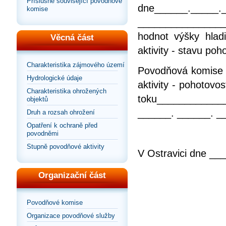
Příslušné související povodňové
dne______._____
komise
________________ 
hodnot výšky hlad
Věcná část
aktivity - stavu poh
Charakteristika zájmového území
Povodňová komise o
Hydrologické údaje
aktivity - pohotovo
Charakteristika ohrožených
toku___________
objektů
______. ______. _
Druh a rozsah ohrožení
Opatření k ochraně před
povodněmi
Stupně povodňové aktivity
V Ostravici dne _
Organizační část
Povodňové komise
Organizace povodňové služby