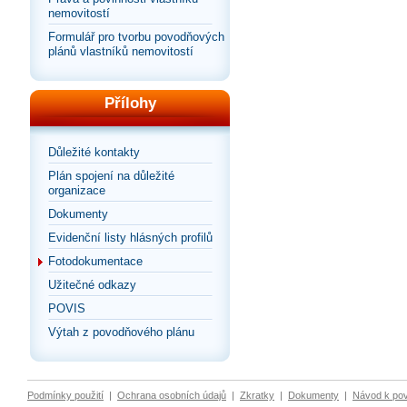
nemovitostí
Formulář pro tvorbu povodňových
plánů vlastníků nemovitostí
Přílohy
Důležité kontakty
Plán spojení na důležité
organizace
Dokumenty
Evidenční listy hlásných profilů
Fotodokumentace
Užitečné odkazy
POVIS
Výtah z povodňového plánu
Podmínky použití
|
Ochrana osobních údajů
|
Zkratky
|
Dokumenty
|
Návod k po