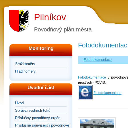
Pilníkov
Povodňový plán města
Fotodokumentac
Monitoring
Fotodokumentace
Srážkoměry
Hladinoměry
Fotodokumentace
v povodňovém
prostředí - POVIS.
Úvodní část
Fotodokumentace
Úvod
Správci vodních toků
Příslušný povodňový orgán
Příslušné související povodňové