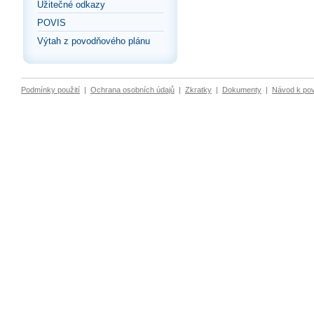
Užitečné odkazy
POVIS
Výtah z povodňového plánu
Podmínky použití
|
Ochrana osobních údajů
|
Zkratky
|
Dokumenty
|
Návod k po