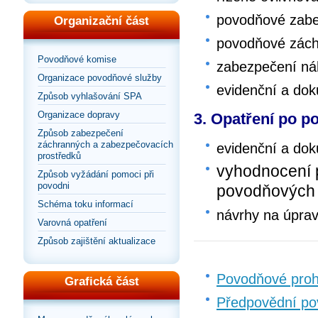
povodňové zabe
Organizační část
povodňové zách
Povodňové komise
zabezpečení ná
Organizace povodňové služby
evidenční a do
Způsob vyhlašování SPA
Organizace dopravy
3. Opatření po p
Způsob zabezpečení
záchranných a zabezpečovacích
evidenční a do
prostředků
vyhodnocení 
Způsob vyžádání pomoci při
povodni
povodňových
Schéma toku informací
návrhy na úpra
Varovná opatření
Způsob zajištění aktualizace
Povodňové proh
Grafická část
Předpovědní po