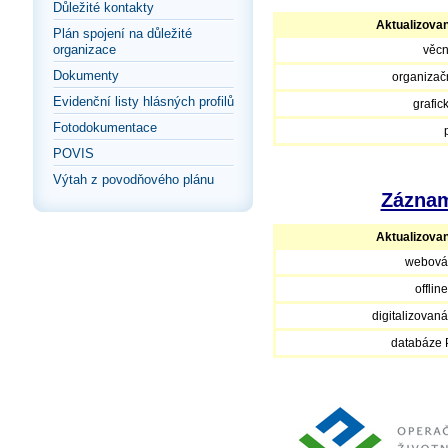
Důležité kontakty
Aktualizova
Plán spojení na důležité
organizace
věcn
Dokumenty
organizačn
Evidenční listy hlásných profilů
grafic
Fotodokumentace
POVIS
Výtah z povodňového plánu
Záznam
Aktualizova
webová
offlin
digitalizovan
databáze