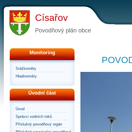
Císařov
Povodňový plán obce
Monitoring
POVOD
Srážkoměry
Hladinoměry
Úvodní část
Úvod
Správci vodních toků
Příslušný povodňový orgán
Příslušné související povodňové