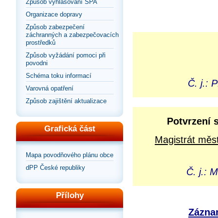
Způsob vyhlašování SPA
Organizace dopravy
Způsob zabezpečení
záchranných a zabezpečovacích
prostředků
Způsob vyžádání pomoci při
povodni
Schéma toku informací
Č. j.:
Varovná opatření
Způsob zajištění aktualizace
Potvrzení 
Grafická část
Magistrát měst
Mapa povodňového plánu obce
dPP České republiky
Č. j.:
Přílohy
Záznam