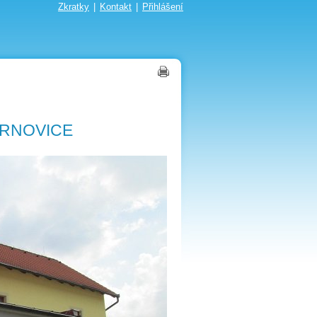
Zkratky
|
Kontakt
|
Přihlášení
RNOVICE