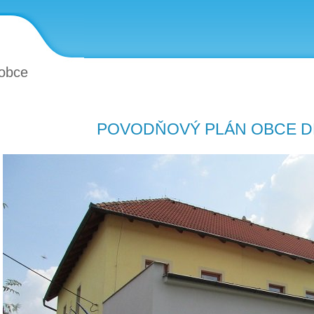
obce
POVODŇOVÝ PLÁN OBCE D