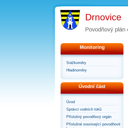
Drnovice
Povodňový plán 
Monitoring
Srážkoměry
Hladinoměry
Úvodní část
Úvod
Správci vodních toků
Příslušný povodňový orgán
Příslušné související povodňové