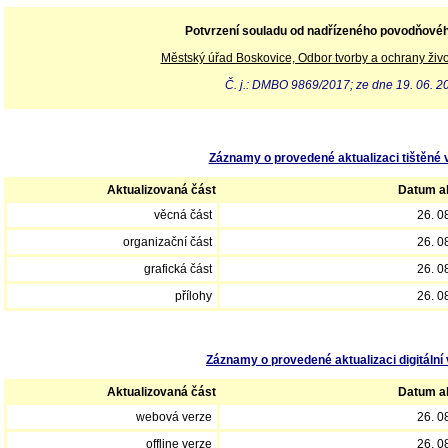
Potvrzení souladu od nadřízeného povodňové
Městský úřad Boskovice, Odbor tvorby a ochrany živo
Č. j.: DMBO 9869/2017; ze dne 19. 06. 2
Záznamy o provedené aktualizaci tištěné 
Aktualizovaná část
Datum ak
věcná část
26. 0
organizační část
26. 0
grafická část
26. 0
přílohy
26. 0
Záznamy o provedené aktualizaci digitální 
Aktualizovaná část
Datum ak
webová verze
26. 0
offline verze
26. 0