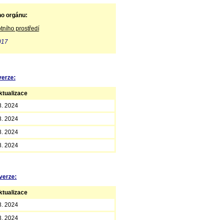
ho orgánu:
tního prostředí
017
verze:
tualizace
8. 2024
8. 2024
8. 2024
8. 2024
verze:
tualizace
8. 2024
8. 2024