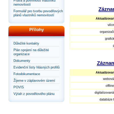
Práva a povinnosti vlastníků
nemovitostí
Záznam
Formulář pro tvorbu povodňových
plánů vlastníků nemovitostí
Aktualizova
věcn
Přílohy
organizačn
grafic
Důležité kontakty
Plán spojení na důležité
organizace
Dokumenty
Záznam
Evidenční listy hlásných profilů
Aktualizova
Fotodokumentace
webová
Žijeme v záplavovém území
offlin
POVIS
digitalizovan
Výtah z povodňového plánu
databáze