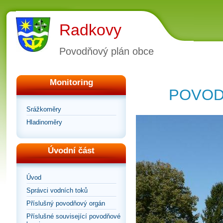
Radkovy
Povodňový plán obce
Monitoring
POVOD
Srážkoměry
Hladinoměry
Úvodní část
Úvod
Správci vodních toků
Příslušný povodňový orgán
Příslušné související povodňové