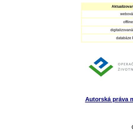
Aktualizova
webová
offlin
digitalizovan
databáze
Autorská práva m