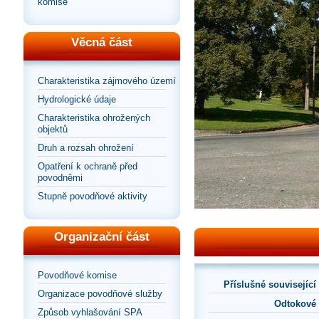
komise
Věcná část
Charakteristika zájmového území
Hydrologické údaje
Charakteristika ohrožených
objektů
Druh a rozsah ohrožení
Opatření k ochraně před
povodněmi
Stupně povodňové aktivity
Organizační část
Povodňové komise
Příslušné souvisejíc
Organizace povodňové služby
Odtokové
Způsob vyhlašování SPA