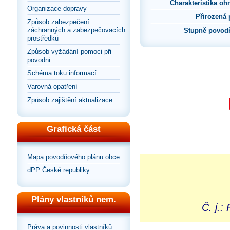
Charakteristika oh
Organizace dopravy
Přirozená
Způsob zabezpečení
záchranných a zabezpečovacích
Stupně povodň
prostředků
Způsob vyžádání pomoci při
povodni
Schéma toku informací
Varovná opatření
Způsob zajištění aktualizace
Grafická část
Mapa povodňového plánu obce
dPP České republiky
Plány vlastníků nem.
Č. j.
Práva a povinnosti vlastníků