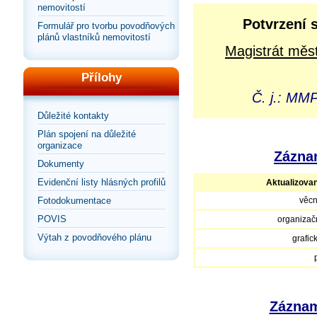
nemovitostí
Potvrzení 
Formulář pro tvorbu povodňových
plánů vlastníků nemovitostí
Magistrát měst
Přílohy
Č. j.: MM
Důležité kontakty
Plán spojení na důležité
organizace
Záznam
Dokumenty
Evidenční listy hlásných profilů
Aktualizova
Fotodokumentace
věcn
POVIS
organizačn
Výtah z povodňového plánu
grafic
Záznam