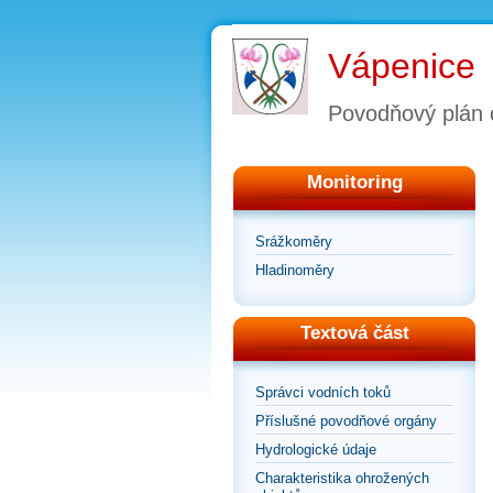
Vápenice
Povodňový plán 
Monitoring
Srážkoměry
Hladinoměry
Textová část
Správci vodních toků
Příslušné povodňové orgány
Hydrologické údaje
Charakteristika ohrožených