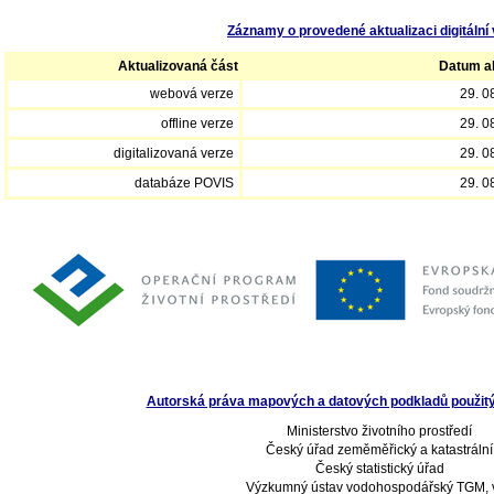
Záznamy o provedené aktualizaci digitální 
Aktualizovaná část
Datum ak
webová verze
29. 0
offline verze
29. 0
digitalizovaná verze
29. 0
databáze POVIS
29. 0
Autorská práva mapových a datových podkladů použitých
Ministerstvo životního prostředí
Český úřad zeměměřický a katastrální
Český statistický úřad
Výzkumný ústav vodohospodářský TGM, v.