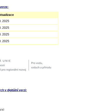
verze:
tualizace
8. 2025
8. 2025
8. 2025
8. 2025
 v digitální verzi:
v.i