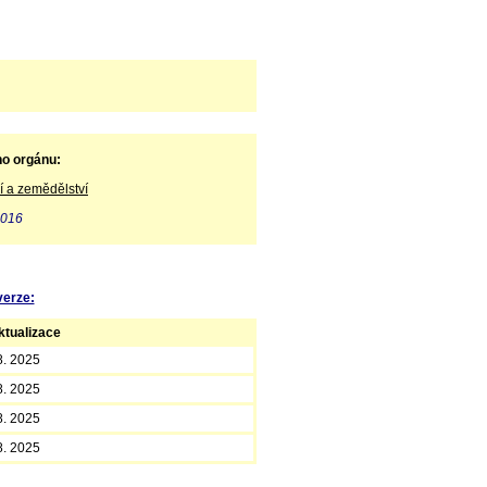
ho orgánu:
í a zemědělství
2016
verze:
tualizace
8. 2025
8. 2025
8. 2025
8. 2025