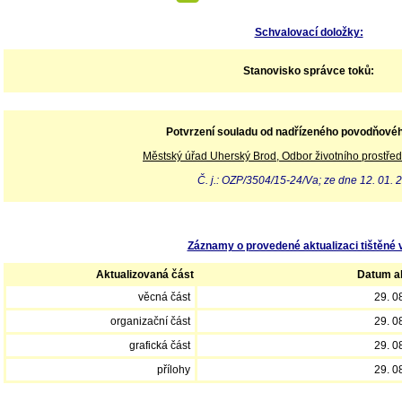
Schvalovací doložky:
Stanovisko správce toků:
Potvrzení souladu od nadřízeného povodňové
Městský úřad Uherský Brod, Odbor životního prostřed
Č. j.: OZP/3504/15-24/Va; ze dne 12. 01. 
Záznamy o provedené aktualizaci tištěné 
Aktualizovaná část
Datum ak
věcná část
29. 0
organizační část
29. 0
grafická část
29. 0
přílohy
29. 0