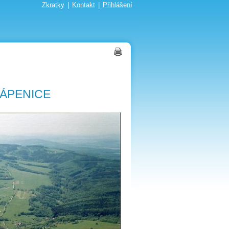
Zkratky
|
Kontakt
|
Přihlášení
ÁPENICE