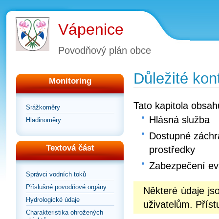
Vápenice
Povodňový plán obce
Důležité kon
Monitoring
Tato kapitola obsah
Srážkoměry
Hlásná služba
Hladinoměry
Dostupné záchra
Textová část
prostředky
Zabezpečení e
Správci vodních toků
Příslušné povodňové orgány
Některé údaje j
Hydrologické údaje
uživatelům. Příst
Charakteristika ohrožených