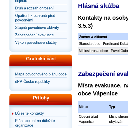
objektů
Hlásná služba
Druh a rozsah ohrožení
Opatření k ochraně před
Kontakty na osoby
povodněmi
3.5.3)
Stupně povodňové aktivity
Zabezpečení evakuace
Jméno a příjmení
Výkon povodňové služby
Starosta obce - Ferdinand Kubá
Místostarosta obce - Pavel Gab
Grafická část
Zabezpečení eva
Mapa povodňového plánu obce
dPP České republiky
Místa evakuace, 
obce Vápenice
Přílohy
Místo
Typ
Důležité kontakty
Obecní úřad
Místo shrom
Plán spojení na důležité
Vápenice
ubytování
organizace