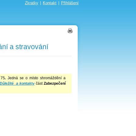
Zkratky
|
Kontakt
|
Přihlášení
í a stravování
 75
.
Jedná se o místo shromáždění a
Důležité a kontakty
část
Zabezpečení