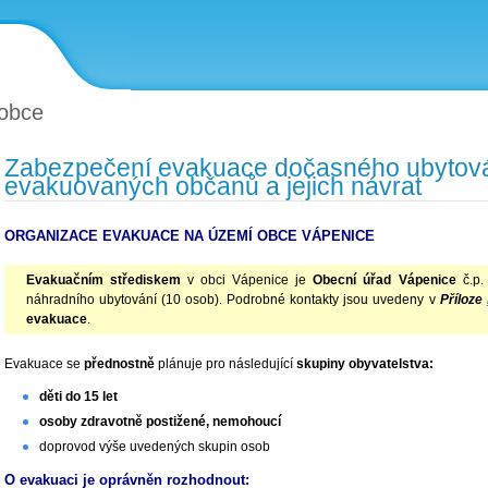
obce
Zabezpečení evakuace dočasného ubytován
evakuovaných občanů a jejich návrat
ORGANIZACE EVAKUACE NA ÚZEMÍ OBCE VÁPENICE
Evakuačním střediskem
v obci Vápenice je
Obecní úřad Vápenice
č.p.
náhradního ubytování (10 osob). Podrobné kontakty jsou uvedeny v
Příloze
evakuace
.
Evakuace se
přednostně
plánuje pro následující
skupiny obyvatelstva:
děti do 15 let
osoby zdravotně postižené, nemohoucí
doprovod výše uvedených skupin osob
O evakuaci je oprávněn rozhodnout: