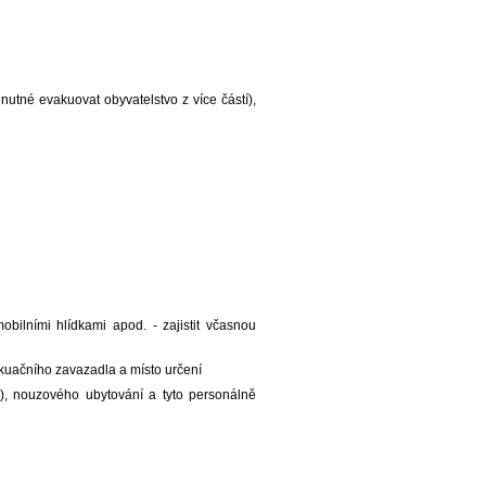
nutné evakuovat obyvatelstvo z více částí),
bilními hlídkami apod. - zajistit včasnou
kuačního zavazadla a místo určení
), nouzového ubytování a tyto personálně