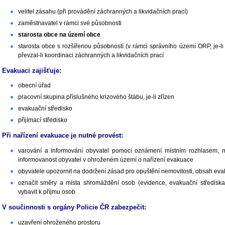
velitel zásahu (při provádění záchranných a likvidačních prací)
zaměstnavatel v rámci své působnosti
starosta obce na území obce
starosta obce s rozšířenou působností (v rámci správního území ORP, je-li 
převzal-li koordinaci záchranných a likvidačních prací
Evakuaci zajišťuje:
obecní úřad
pracovní skupina příslušného krizového štábu, je-li zřízen
evakuační středisko
přijímací středisko
Při nařízení evakuace je nutné provést:
varování a informování obyvatel pomocí oznámení místním rozhlasem, mo
informovanost obyvatel v ohroženém území o nařízení evakuace
obyvatele upozornit na dodržení zásad pro opuštění nemovitosti, obsah eva
označit směry a místa shromáždění osob (evidence, evakuační střediska
vybavit k příjmu osob
V součinnosti s orgány Policie ČR zabezpečit:
uzavření ohroženého prostoru