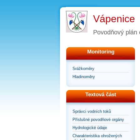
Vápenice
Povodňový plán 
Monitoring
Srážkoměry
Hladinoměry
Textová část
Správci vodních toků
Příslušné povodňové orgány
Hydrologické údaje
Charakteristika ohrožených